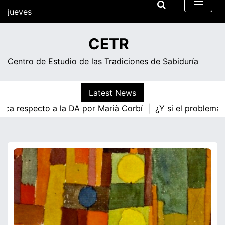
Skip
jueves
to
content
00:31
CETR
Centro de Estudio de las Tradiciones de Sabiduría
Latest News
ica respecto a la DA por Marià Corbí |
¿Y si el problema f