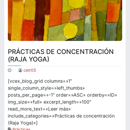
PRÁCTICAS DE CONCENTRACIÓN
(RAJA YOGA)
cetr05
[vcex_blog_grid columns=»1″
single_column_style=»left_thumbs»
posts_per_page=»-1″ order=»ASC» orderby=»ID»
img_size=»full» excerpt_length=»100″
read_more_text=»Leer más»
include_categories=»Prácticas de concentración
(Raja Yoga)»]
Prácticas