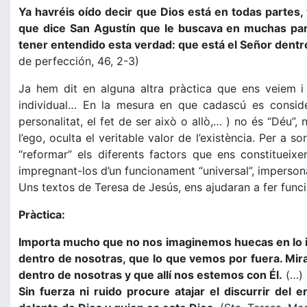
Ya havréis oído decir que Dios está en todas partes,
que dice San Agustín que le buscava en muchas part
tener entendido esta verdad: que está el Señor dentr
de perfección, 46, 2-3)
Ja hem dit en alguna altra pràctica que ens veiem i
individual… En la mesura en que cadascú es consider
personalitat, el fet de ser això o allò,… ) no és “Déu”, no
l’ego, oculta el veritable valor de l’existència. Per a 
“reformar” els diferents factors que ens constitueixen
impregnant-los d’un funcionament “universal”, impersonal,
Uns textos de Teresa de Jesús, ens ajudaran a fer funci
Pràctica:
Importa mucho que no nos imaginemos huecas en lo in
dentro de nosotras, que lo que vemos por fuera. Mir
dentro de nosotras y que allí nos estemos con Él.
(…) 
Sin fuerza ni ruido procure atajar el discurrir de