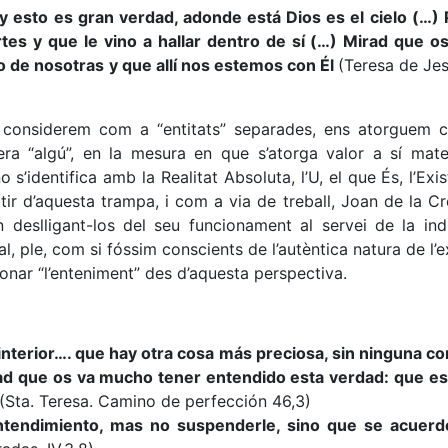
 y esto es gran verdad, adonde está Dios es el cielo (…)
es y que le vino a hallar dentro de sí (…) Mirad que 
o de nosotras y que allí nos estemos con Él
(Teresa de Je
 considerem com a “entitats” separades, ens atorguem c
a “algú”, en la mesura en que s’atorga valor a sí mate
 s’identifica amb la Realitat Absoluta, l’U, el que És, l’Exist
sortir d’aquesta trampa, i com a via de treball, Joan de la 
 deslligant-los del seu funcionament al servei de la indiv
 ple, com si fóssim conscients de l’autèntica natura de l’ex
onar “l’enteniment” des d’aquesta perspectiva.
terior…. que hay otra cosa más preciosa, sin ninguna c
ad que os va mucho tener entendido esta verdad: que es
(Sta. Teresa. Camino de perfección 46,3)
l entendimiento, mas no suspenderle, sino que se acuer