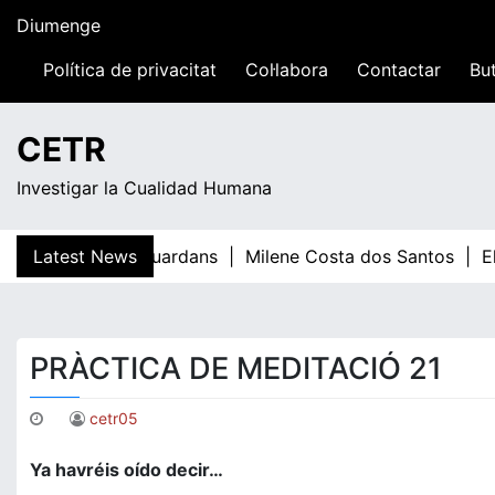
Skip
Diumenge
to
content
Política de privacitat
Col·labora
Contactar
But
13:28
CETR
Investigar la Cualidad Humana
Latest News
Teresa Guardans |
Milene Costa dos Santos |
El 
PRÀCTICA DE MEDITACIÓ 21
cetr05
Ya havréis oído decir…