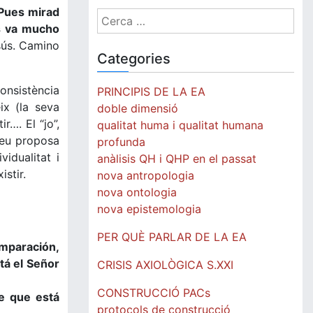
 Pues mirad
Cerca:
os va mucho
sús. Camino
Categories
onsistència
PRINCIPIS DE LA EA
ix (la seva
doble dimensió
ir…. El “jo”,
qualitat huma i qualitat humana
Creu proposa
profunda
idualitat i
anàlisis QH i QHP en el passat
istir.
nova antropologia
nova ontologia
nova epistemologia
PER QUÈ PARLAR DE LA EA
omparación,
tá el Señor
CRISIS AXIOLÒGICA S.XXI
CONSTRUCCIÓ PACs
de que está
protocols de construcció