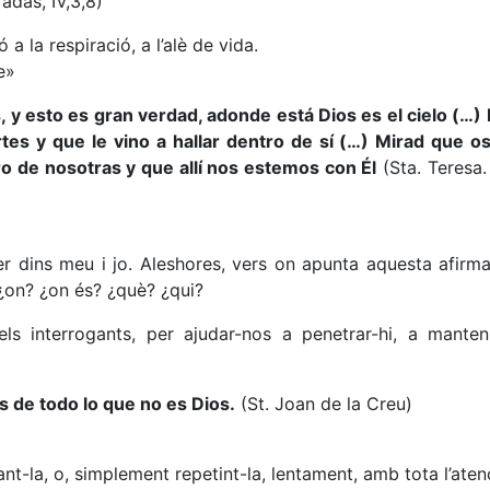
adas, IV,3,8)
a la respiració, a l’alè de vida.
e»
s, y esto es gran verdad, adonde está Dios es el cielo (…)
es y que le vino a hallar dentro de sí (…) Mirad que 
o de nosotras y que allí nos estemos con Él
(Sta. Teresa
er dins meu i jo. Aleshores, vers on apunta aquesta afirma
 ¿on? ¿on és? ¿què? ¿qui?
s interrogants, per ajudar-nos a penetrar-hi, a manteni
 de todo lo que no es Dios.
(St. Joan de la Creu)
ant-la, o, simplement repetint-la, lentament, amb tota l’aten