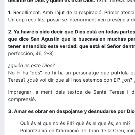
delante de Dios y quien es este Dios.
(Sta. Teresa. Mor
1.
Recolliment. Amb l’ajut de la respiració. Primer atenció 
Un cop recollits, posar-se interiorment «en presència d
2. Ya havréis oído decir que Dios está en todas parte
que dice San Agustín que le buscava en muchas part
tener entendido esta verdad: que está el Señor dentr
perfección, 46, 2-3)
¿quién es este Dios?
No hi ha “dos”, no hi ha un personatge que pul•lula p
Teresa? ¿què vol dir que allí nos estemos con El? ¿on?
Impregnar la ment dels textos de Santa Teresa i del
comprensió.
3. Amar es obrar en despojarse y desnudarse por Dios
Què és el que no és Ell? què és el que és, en mi?
Polarització en l’afirmació de Joan de la Creu, mir