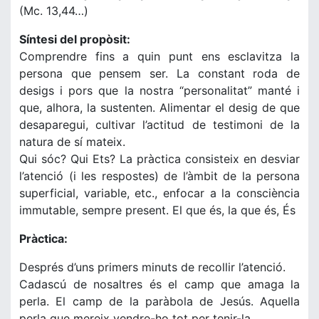
(Mc. 13,44…)
Síntesi del propòsit:
Comprendre fins a quin punt ens esclavitza la
persona que pensem ser. La constant roda de
desigs i pors que la nostra “personalitat” manté i
que, alhora, la sustenten. Alimentar el desig de que
desaparegui, cultivar l’actitud de testimoni de la
natura de sí mateix.
Qui sóc? Qui Ets? La pràctica consisteix en desviar
l’atenció (i les respostes) de l’àmbit de la persona
superficial, variable, etc., enfocar a la consciència
immutable, sempre present. El que és, la que és, És
Pràctica:
Després d’uns primers minuts de recollir l’atenció.
Cadascú de nosaltres és el camp que amaga la
perla. El camp de la paràbola de Jesús. Aquella
perla que mereix vendre-ho tot per tenir-la.