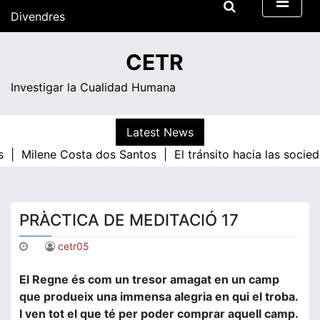
Skip
Divendres
to
content
08:10
CETR
Investigar la Cualidad Humana
Latest News
s |
Milene Costa dos Santos |
El tránsito hacia las socie
PRÀCTICA DE MEDITACIÓ 17
cetr05
El Regne és com un tresor amagat en un camp
que produeix una immensa alegria en qui el troba.
I ven tot el que té per poder comprar aquell camp.