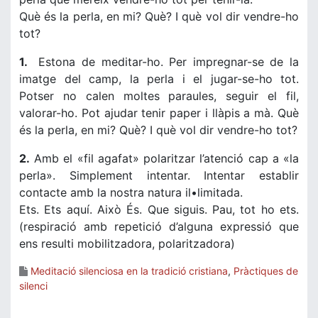
Què és la perla, en mi? Què? I què vol dir vendre-ho
tot?
1.
Estona de meditar-ho. Per impregnar-se de la
imatge del camp, la perla i el jugar-se-ho tot.
Potser no calen moltes paraules, seguir el fil,
valorar-ho. Pot ajudar tenir paper i llàpis a mà. Què
és la perla, en mi? Què? I què vol dir vendre-ho tot?
2.
Amb el «fil agafat» polaritzar l’atenció cap a «la
perla». Simplement intentar. Intentar establir
contacte amb la nostra natura il•limitada.
Ets. Ets aquí. Això És. Que siguis. Pau, tot ho ets.
(respiració amb repetició d’alguna expressió que
ens resulti mobilitzadora, polaritzadora)
Meditació silenciosa en la tradició cristiana
,
Pràctiques de
silenci