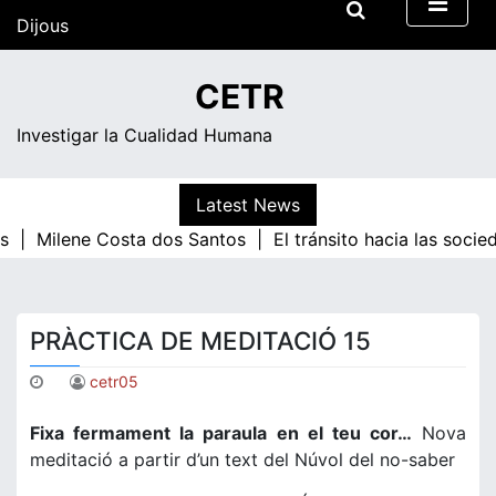
Skip
Dijous
to
content
21:56
CETR
Investigar la Cualidad Humana
Latest News
s |
Milene Costa dos Santos |
El tránsito hacia las socie
PRÀCTICA DE MEDITACIÓ 15
cetr05
Fixa fermament la paraula en el teu cor…
Nova
meditació a partir d’un text del Núvol del no-saber