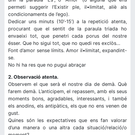
permeti suggerir l’Existir ple, il•limitat, aliè als
condicionaments de l’ego).
Dedicar uns minuts (10’-15’) a la repetició atenta,
procurant que el sentit de la paraula triada ho
envaeixi tot, que penetri cada porus del nostre
ésser. Que ho sigui tot, que no quedi res exclòs…
Font d’amor sense límits. Amor il•limitat, expandint-
se.
No hi ha res que no pugui abraçar
2. Observació atenta.
Observem el que serà el nostre dia de demà. Què
farem demà. L’anticipem, el repassem, amb els seus
moments bons, agradables, interessants, i també
els anodins, els antipàtics, els que no ens venen de
gust.
Quines són les expectatives que ens fan valorar
d’una manera o una altra cada situació/relació/o
moment?