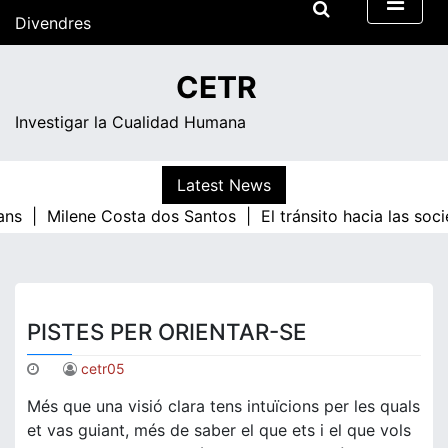
Skip
Divendres
to
content
15:40
CETR
Investigar la Cualidad Humana
Latest News
ans |
Milene Costa dos Santos |
El tránsito hacia las soc
PISTES PER ORIENTAR-SE
cetr05
Més que una visió clara tens intuïcions per les quals
et vas guiant, més de saber el que ets i el que vols