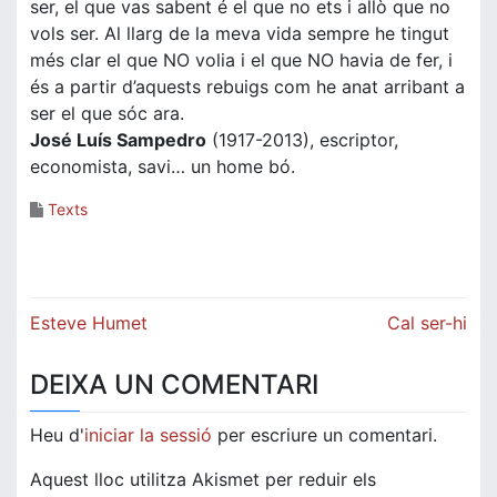
ser, el que vas sabent é el que no ets i allò que no
vols ser. Al llarg de la meva vida sempre he tingut
més clar el que NO volia i el que NO havia de fer, i
és a partir d’aquests rebuigs com he anat arribant a
ser el que sóc ara.
José Luís Sampedro
(1917-2013), escriptor,
economista, savi… un home bó.
Texts
Navegació
Esteve Humet
Cal ser-hi
d'entrades
DEIXA UN COMENTARI
Heu d'
iniciar la sessió
per escriure un comentari.
Aquest lloc utilitza Akismet per reduir els