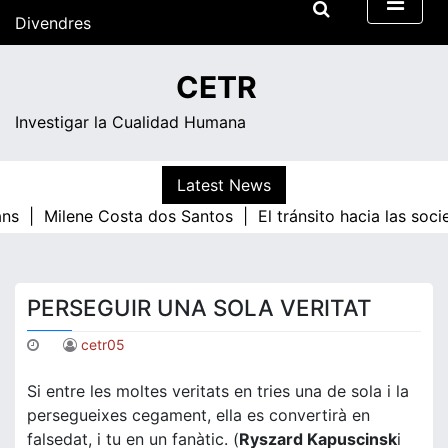
Skip
Divendres
to
content
10:30
CETR
Investigar la Cualidad Humana
Latest News
ns |
Milene Costa dos Santos |
El tránsito hacia las soc
PERSEGUIR UNA SOLA VERITAT
cetr05
Si entre les moltes veritats en tries una de sola i la
persegueixes cegament, ella es convertirà en
falsedat, i tu en un fanàtic. (
Ryszard Kapuscinsk
i