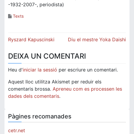
-1932-2007-, periodista)
Texts
Navegació
Ryszard Kapuscinski
Diu el mestre Yoka Daishi
d'entrades
DEIXA UN COMENTARI
Heu d'
iniciar la sessió
per escriure un comentari.
Aquest lloc utilitza Akismet per reduir els
comentaris brossa.
Apreneu com es processen les
dades dels comentaris
.
Pàgines recomanades
cetr.net