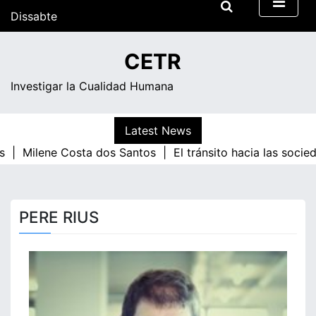
Skip
Dissabte
to
content
16:35
CETR
Investigar la Cualidad Humana
Latest News
s |
Milene Costa dos Santos |
El tránsito hacia las socie
PERE RIUS