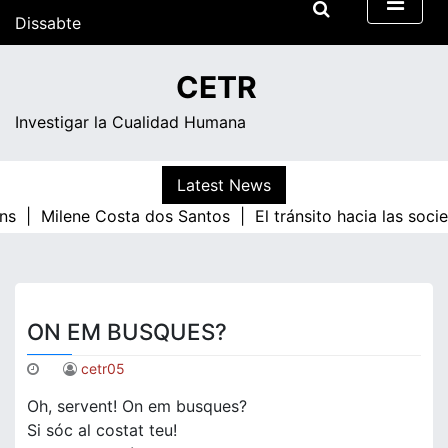
Skip
Dissabte
to
content
05:20
CETR
Investigar la Cualidad Humana
Latest News
ns |
Milene Costa dos Santos |
El tránsito hacia las soci
ON EM BUSQUES?
cetr05
Oh, servent! On em busques?
Si sóc al costat teu!