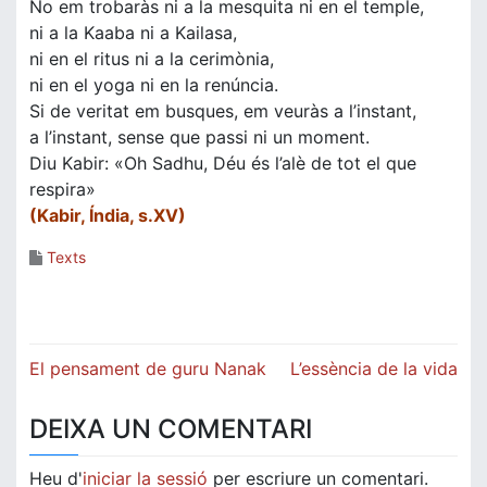
No em trobaràs ni a la mesquita ni en el temple,
ni a la Kaaba ni a Kailasa,
ni en el ritus ni a la cerimònia,
ni en el yoga ni en la renúncia.
Si de veritat em busques, em veuràs a l’instant,
a l’instant, sense que passi ni un moment.
Diu Kabir: «Oh Sadhu, Déu és l’alè de tot el que
respira»
(Kabir, Índia, s.XV)
Texts
Navegació
El pensament de guru Nanak
L’essència de la vida
d'entrades
DEIXA UN COMENTARI
Heu d'
iniciar la sessió
per escriure un comentari.