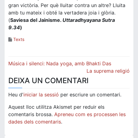
gran victòria. Per què lluitar contra un altre? Lluita
amb tu mateix i obté la vertadera joia i glòria.
(
Saviesa del Jainisme.
Uttaradhyayana Sutra
9.34
)
Texts
Navegació
Música i silenci: Nada yoga, amb Bhakti Das
d'entrades
La suprema religió
DEIXA UN COMENTARI
Heu d'
iniciar la sessió
per escriure un comentari.
Aquest lloc utilitza Akismet per reduir els
comentaris brossa.
Apreneu com es processen les
dades dels comentaris
.