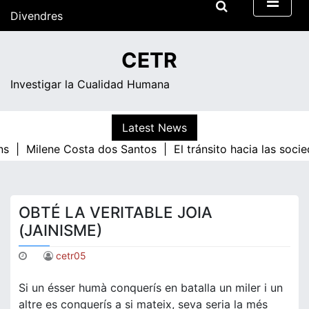
Skip
Divendres
to
content
18:22
CETR
Investigar la Cualidad Humana
Latest News
ns |
Milene Costa dos Santos |
El tránsito hacia las soci
OBTÉ LA VERITABLE JOIA
(JAINISME)
cetr05
Si un ésser humà conquerís en batalla un miler i un
altre es conquerís a si mateix, seva seria la més