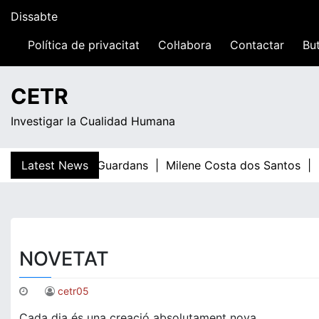
Skip
Dissabte
to
content
Política de privacitat
Col·labora
Contactar
But
04:17
CETR
Investigar la Cualidad Humana
Latest News
Teresa Guardans |
Milene Costa dos Santos |
E
NOVETAT
cetr05
Cada dia és una creació absolutament nova.