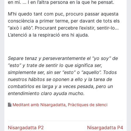
en mi. … I en l’altra persona en la que he pensat.
M’hi quedo tant com puc, procuro passar aquesta
consciència a primer terme, per davant de tots els
“això i allò”. Procurant percebre l’existir, sentir-lo…
L’atenció a la respiració ens hi ajuda.
Separe tenaz y perseverantemente el “yo soy” de
“esto” y trate de sentir lo que significa ser,
simplemente ser, sin ser “esto” o “aquello”. Todos
nuestros hábitos se oponen a ello y la tarea de
combatirlos es larga y a veces pesada, pero un
entendimiento claro ayuda mucho.
Meditant amb Nisargadatta
,
Pràctiques de silenci
Navegació
Nisargadatta P2
Nisargadatta P4