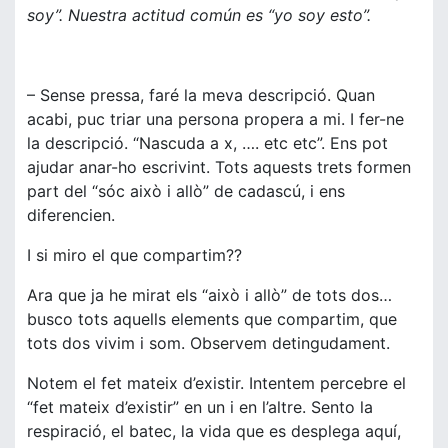
soy”. Nuestra actitud común es “yo soy esto”.
– Sense pressa, faré la meva descripció. Quan
acabi, puc triar una persona propera a mi. I fer-ne
la descripció. “Nascuda a x, …. etc etc”. Ens pot
ajudar anar-ho escrivint. Tots aquests trets formen
part del “sóc això i allò” de cadascú, i ens
diferencien.
I si miro el que compartim??
Ara que ja he mirat els “això i allò” de tots dos…
busco tots aquells elements que compartim, que
tots dos vivim i som. Observem detingudament.
Notem el fet mateix d’existir. Intentem percebre el
“fet mateix d’existir” en un i en l’altre. Sento la
respiració, el batec, la vida que es desplega aquí,