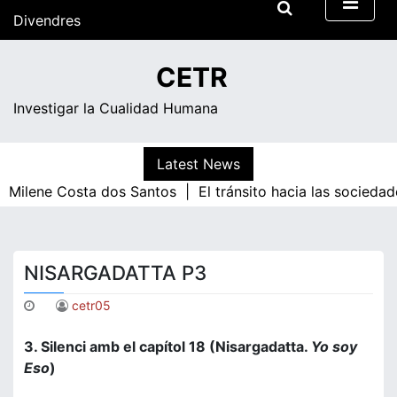
Skip
Divendres
to
content
05:06
CETR
Investigar la Cualidad Humana
Latest News
|
Milene Costa dos Santos |
El tránsito hacia las socieda
NISARGADATTA P3
cetr05
3. Silenci amb el capítol 18 (Nisargadatta.
Yo soy
Eso
)