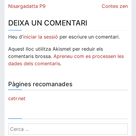
Navegació
Nisargadatta P9
Contes zen
d'entrades
DEIXA UN COMENTARI
Heu d'
iniciar la sessió
per escriure un comentari.
Aquest lloc utilitza Akismet per reduir els
comentaris brossa.
Apreneu com es processen les
dades dels comentaris
.
Pàgines recomanades
cetr.net
Cerca: