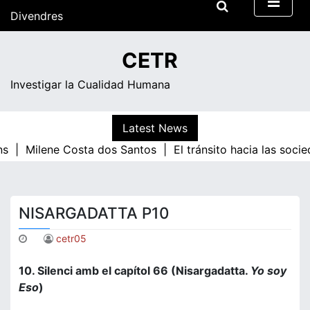
Skip
Divendres
to
content
15:48
CETR
Investigar la Cualidad Humana
Latest News
s |
Milene Costa dos Santos |
El tránsito hacia las socie
NISARGADATTA P10
cetr05
10. Silenci amb el capítol 66 (Nisargadatta.
Yo soy
Eso
)