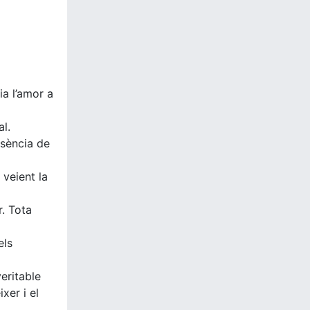
ia l’amor a
al.
ssència de
 veient la
. Tota
els
eritable
xer i el