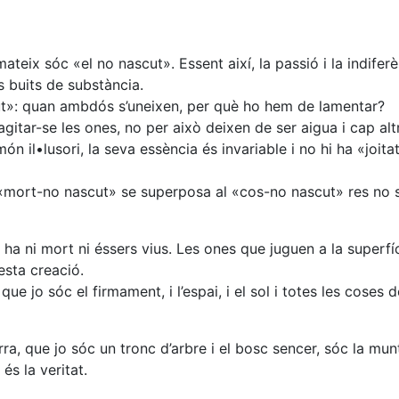
teix sóc «el no nascut». Essent així, la passió i la indiferè
 buits de substància.
cut»: quan ambdós s’uneixen, per què ho hem de lamentar?
gitar-se les ones, no per això deixen de ser aigua i cap alt
 il•lusori, la seva essència és invariable i no hi ha «joitat
 «mort-no nascut» se superposa al «cos-no nascut» res no 
i ha ni mort ni éssers vius. Les ones que juguen a la superfí
esta creació.
e jo sóc el firmament, i l’espai, i el sol i totes les coses de
ra, que jo sóc un tronc d’arbre i el bosc sencer, sóc la mun
és la veritat.