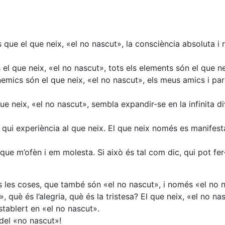
que el que neix, «el no nascut», la consciència absoluta i 
 el que neix, «el no nascut», tots els elements són el que ne
nemics són el que neix, «el no nascut», els meus amics i par
ue neix, «el no nascut», sembla expandir-se en la infinita di
i qui experiència al que neix. El que neix només es manifest
ue m’ofèn i em molesta. Si això és tal com dic, qui pot fer-
es les coses, que també són «el no nascut», i només «el no 
 què és l’alegria, què és la tristesa? El que neix, «el no na
stablert en «el no nascut».
 del «no nascut»!