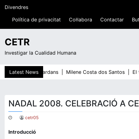
Skip
Divendres
to
content
Política de privacitat
Col·labora
Contactar
But
19:19
CETR
Investigar la Cualidad Humana
Latest News
Teresa Guardans |
Milene Costa dos Santos |
El
NADAL 2008. CELEBRACIÓ A CE
cetr05
Introducció