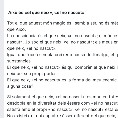
Això és «el que neix», «el no nascut»
Tot el que aquest món màgic és i sembla ser, no és més 
que Això.
La consciència és el que neix, «el no nascut»; el món és
nascut». Jo sóc el que neix, «el no nascut»; els meus e
que neix, «el no nascut».
Igual que l’oceà sembla créixer a causa de l’onatge, el q
substàncies.
El que neix, «el no nascut» és qui comprèn al que neix 
neix pel seu propi poder.
El que neix, «el no nascut» és la forma del meu enemic q
alguna cosa?
Si solament el que neix, «el no nascut», es mou en tot
desdobla en la diversitat dels éssers com «el no nascut»,
satisfà amb el propi «no nascut»; «el no nascut» està e
No existeixo jo ni cap altre ésser diferent del que neix,