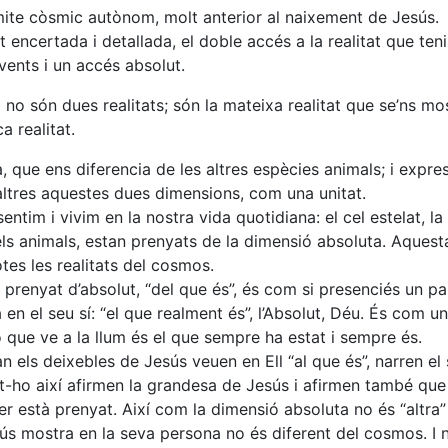
mite còsmic autònom, molt anterior al naixement de Jesús.
encertada i detallada, el doble accés a la realitat que ten
vents i un accés absolut.
a no són dues realitats; són la mateixa realitat que se’ns mo
 realitat.
, que ens diferencia de les altres espècies animals; i expre
osaltres aquestes dues dimensions, com una unitat.
ntim i vivim en la nostra vida quotidiana: el cel estelat, la n
 els animals, estan prenyats de la dimensió absoluta. Aques
es les realitats del cosmos.
 prenyat d’absolut, “del que és”, és com si presenciés un p
ta en el seu sí: “el que realment és”, l’Absolut, Déu. És com u
ò que ve a la llum és el que sempre ha estat i sempre és.
n els deixebles de Jesús veuen en Ell “al que és”, narren el
nt-ho així afirmen la grandesa de Jesús i afirmen també que
 està prenyat. Així com la dimensió absoluta no és “altra”
ús mostra en la seva persona no és diferent del cosmos. I 