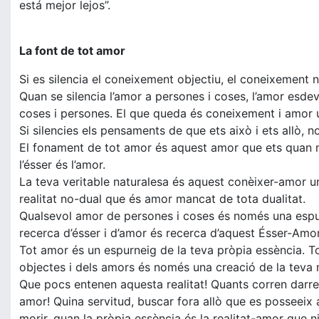
está mejor lejos”.
La font de tot amor
Si es silencia el coneixement objectiu, el coneixement no 
Quan se silencia l’amor a persones i coses, l’amor esdevé
coses i persones. El que queda és coneixement i amor u
Si silencies els pensaments de que ets això i ets allò, 
El fonament de tot amor és aquest amor que ets quan n
l’ésser és l’amor.
La teva veritable naturalesa és aquest conèixer-amor uni
realitat no-dual que és amor mancat de tota dualitat.
Qualsevol amor de persones i coses és només una espur
recerca d’ésser i d’amor és recerca d’aquest Ésser-Amor
Tot amor és un espurneig de la teva pròpia essència. To
objectes i dels amors és només una creació de la teva 
Que pocs entenen aquesta realitat! Quants corren darrer
amor! Quina servitud, buscar fora allò que es posseeix a 
morir, quan la pròpia essència és la realitat-amor que ni