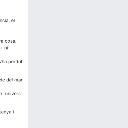
ncia, el
ra cosa.
» ni
s’ha perdut
cie del mar
 l’univers:
tanya i