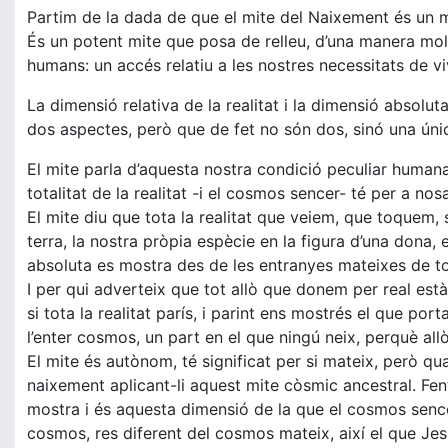
Partim de la dada de que el mite del Naixement és un 
És un potent mite que posa de relleu, d’una manera molt 
humans: un accés relatiu a les nostres necessitats de vi
La dimensió relativa de la realitat i la dimensió absolut
dos aspectes, però que de fet no són dos, sinó una única
El mite parla d’aquesta nostra condició peculiar humana
totalitat de la realitat -i el cosmos sencer- té per a n
El mite diu que tota la realitat que veiem, que toquem, se
terra, la nostra pròpia espècie en la figura d’una dona,
absoluta es mostra des de les entranyes mateixes de tot
I per qui adverteix que tot allò que donem per real està
si tota la realitat parís, i parint ens mostrés el que por
l’enter cosmos, un part en el que ningú neix, perquè all
El mite és autònom, té significat per si mateix, però qua
naixement aplicant-li aquest mite còsmic ancestral. Fe
mostra i és aquesta dimensió de la que el cosmos sencer
cosmos, res diferent del cosmos mateix, així el que Jes