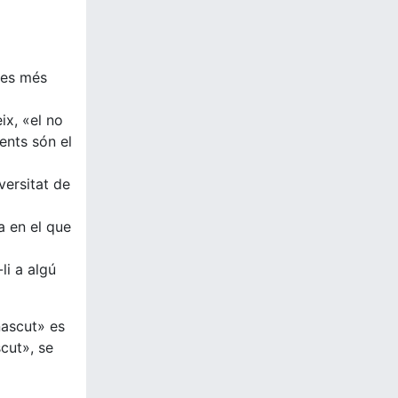
res més
ix, «el no
ents són el
versitat de
a en el que
li a algú
nascut» es
scut», se