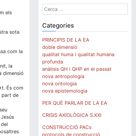
Cerca:
im els
Categories
stra sota
PRINCIPIS DE LA EA
doble dimensió
ssa com la
qualitat huma i qualitat humana
profunda
it, la
anàlisis QH i QHP en el passat
ta dimensió
nova antropologia
nova ontologia
art. És com
nova epistemologia
n part de
PER QUÈ PARLAR DE LA EA
 seu
CRISIS AXIOLÒGICA S.XXI
 Jesús
 del
CONSTRUCCIÓ PACs
nosaltres
protocols de construcció