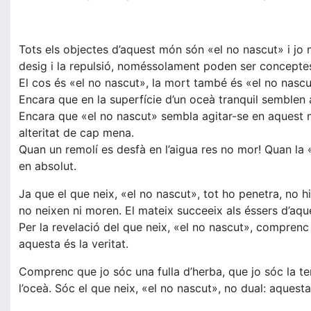
Tots els objectes d’aquest món són «el no nascut» i jo ma
desig i la repulsió, noméssolament poden ser conceptes
El cos és «el no nascut», la mort també és «el no nas
Encara que en la superfície d’un oceà tranquil semblen a
Encara que «el no nascut» sembla agitar-se en aquest món
alteritat de cap mena.
Quan un remolí es desfà en l’aigua res no mor! Quan la
en absolut.
Ja que el que neix, «el no nascut», tot ho penetra, no h
no neixen ni moren. El mateix succeeix als éssers d’aqu
Per la revelació del que neix, «el no nascut», comprenc qu
aquesta és la veritat.
Comprenc que jo sóc una fulla d’herba, que jo sóc la ter
l’oceà. Sóc el que neix, «el no nascut», no dual: aquesta 