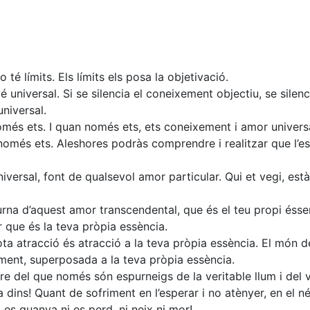
té límits. Els límits els posa la objetivació.
 universal. Si se silencia el coneixement objectiu, se silenc
niversal.
només ets. I quan només ets, ets coneixement i amor univers
omés ets. Aleshores podràs comprendre i realitzar que l’e
versal, font de qualsevol amor particular. Qui et vegi, està
na d’aquest amor transcendental, que és el teu propi ésser
 que és la teva pròpia essència.
ta atracció és atracció a la teva pròpia essència. El món d
ment, superposada a la teva pròpia essència.
e del que només són espurneigs de la veritable llum i del v
dins! Quant de sofriment en l’esperar i no atènyer, en el néi
 es guanya ni es perd, ni neix ni mor!