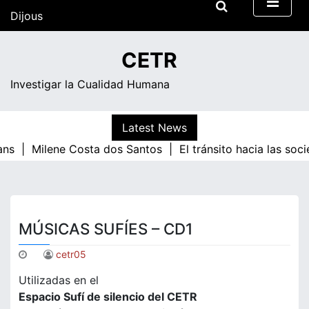
Skip
Dijous
to
content
09:35
CETR
Investigar la Cualidad Humana
Latest News
ans |
Milene Costa dos Santos |
El tránsito hacia las soc
MÚSICAS SUFÍES – CD1
cetr05
Utilizadas en el
Espacio Sufí de silencio del CETR