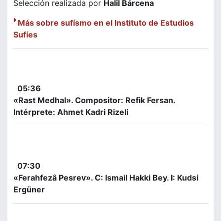
Selección realizada por
Halil Bárcena
Más sobre sufísmo en el Instituto de Estudios
Sufíes
05:36
«Rast Medhal». Compositor: Refik Fersan.
Intérprete: Ahmet Kadri Rizeli
07:30
«Ferahfezâ Pesrev». C: Ismail Hakki Bey. I: Kudsi
Ergüner