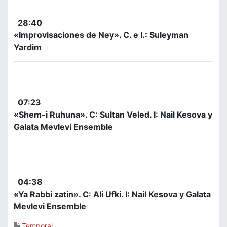
28:40
«Improvisaciones de Ney». C. e I.: Suleyman
Yardim
07:23
«Shem-i Ruhuna». C: Sultan Veled. I: Nail Kesova y
Galata Mevlevi Ensemble
04:38
«Ya Rabbi zatin». C: Ali Ufki. I: Nail Kesova y Galata
Mevlevi Ensemble
Temporal