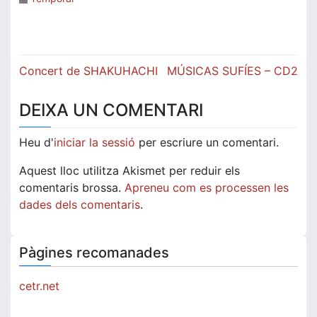
Navegació
Concert de SHAKUHACHI
MÚSICAS SUFÍES – CD2
d'entrades
DEIXA UN COMENTARI
Heu d'
iniciar la sessió
per escriure un comentari.
Aquest lloc utilitza Akismet per reduir els
comentaris brossa.
Apreneu com es processen les
dades dels comentaris
.
Pàgines recomanades
cetr.net