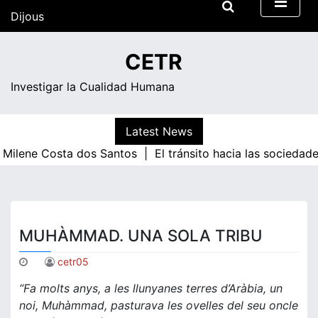
Skip
Dijous
to
content
09:31
CETR
Investigar la Cualidad Humana
Latest News
|
Milene Costa dos Santos |
El tránsito hacia las sociedad
MUHÀMMAD. UNA SOLA TRIBU
cetr05
“Fa molts anys, a les llunyanes terres d’Aràbia, un
noi, Muhàmmad, pasturava les ovelles del seu oncle