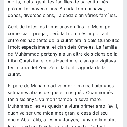
molta, molta gent, les famílies de parentiu més
pròxim formaven clans. A cada tribu hi havia,
doncs, diversos clans, i a cada clan vàries famílies.
Gent de totes les tribus anaven fins La Meca per
comerciar i pregar, però la tribu més important
entre els habitants de la ciutat era la dels Quraixites
i molt especialment, el clan dels Omeies. La família
de Muhàmmad pertanyia a un altre dels clans de la
tribu Quraixita, el dels Hachim, el clan que vigilava i
tenia cura del Zem Zem, la font sagrada de la
ciutat.
El pare de Muhàmmad va morir en una lluita unes
setmanes abans de que ell nasqués. Quan només
tenia sis anys, va morir també la seva mare.
Muhàmmad es va quedar a viure primer amb l’avi i,
quan va ser una mica més gran, a casa del seu
oncle Abu Tàlib, a les muntanyes, lluny de la ciutat.
El noi ajudava l’oncle amb els ramats. De tant