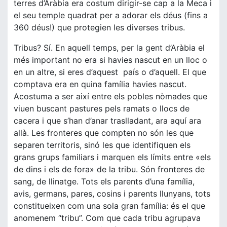
terres d’Aràbia era costum dirigir-se cap a la Meca i
el seu temple quadrat per a adorar els déus (fins a
360 déus!) que protegien les diverses tribus.
Tribus? Sí. En aquell temps, per la gent d’Aràbia el
més important no era si havies nascut en un lloc o
en un altre, si eres d’aquest país o d’aquell. El que
comptava era en quina família havies nascut.
Acostuma a ser així entre els pobles nòmades que
viuen buscant pastures pels ramats o llocs de
cacera i que s’han d’anar traslladant, ara aquí ara
allà. Les fronteres que compten no són les que
separen territoris, sinó les que identifiquen els
grans grups familiars i marquen els límits entre «els
de dins i els de fora» de la tribu. Són fronteres de
sang, de llinatge. Tots els parents d’una família,
avis, germans, pares, cosins i parents llunyans, tots
constitueixen com una sola gran família: és el que
anomenem “tribu”. Com que cada tribu agrupava