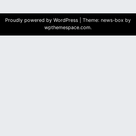
Proudly powered by WordPress
|
Theme: news-box by
wpthemespace.com
.