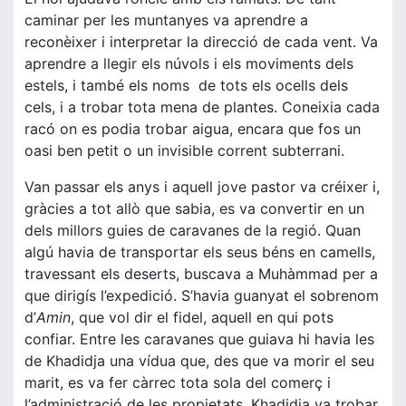
caminar per les muntanyes va aprendre a
reconèixer i interpretar la direcció de cada vent. Va
aprendre a llegir els núvols i els moviments dels
estels, i també els noms de tots els ocells dels
cels, i a trobar tota mena de plantes. Coneixia cada
racó on es podia trobar aigua, encara que fos un
oasi ben petit o un invisible corrent subterrani.
Van passar els anys i aquell jove pastor va créixer i,
gràcies a tot allò que sabia, es va convertir en un
dels millors guies de caravanes de la regió. Quan
algú havia de transportar els seus béns en camells,
travessant els deserts, buscava a Muhàmmad per a
que dirigís l’expedició. S’havia guanyat el sobrenom
d’
Amin
, que vol dir el fidel, aquell en qui pots
confiar. Entre les caravanes que guiava hi havia les
de Khadidja una vídua que, des que va morir el seu
marit, es va fer càrrec tota sola del comerç i
l’administració de les propietats. Khadidja va trobar