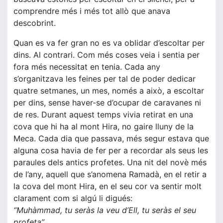
comprendre més i més tot allò que anava
descobrint.
Quan es va fer gran no es va oblidar d’escoltar per
dins. Al contrari. Com més coses veia i sentia per
fora més necessitat en tenia. Cada any
s’organitzava les feines per tal de poder dedicar
quatre setmanes, un mes, només a això, a escoltar
per dins, sense haver-se d’ocupar de caravanes ni
de res. Durant aquest temps vivia retirat en una
cova que hi ha al mont Hira, no gaire lluny de la
Meca. Cada dia que passava, més segur estava que
alguna cosa havia de fer per a recordar als seus les
paraules dels antics profetes. Una nit del novè més
de l’any, aquell que s’anomena Ramadà, en el retir a
la cova del mont Hira, en el seu cor va sentir molt
clarament com si algú li digués:
“Muhàmmad, tu seràs la veu d’Ell, tu seràs el seu
profeta”