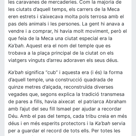
les caravanes de mercaderies. Com la majoria de
les ciutats d’aquell temps, els carrers de la Meca
eren estrets i s’aixecava molta pols terrosa amb el
pas dels animals i les persones. La gent hi anava a
vendre i a comprar, hi havia molt moviment, però el
que feia de la Meca una ciutat especial era la
Ka’bah
. Aquest era el nom del temple que es
trobava a la plaça principal de la ciutat on els
viatgers vinguts d’arreu adoraven els seus déus.
Ka’bah
significa “cub” i aquesta era (i és) la forma
d’aquell temple, una construcció quadrada de
quinze metres d’alçada, reconstruïda diverses
vegades que, segons explica la tradició transmesa
de pares a fills, havia aixecat el patriarca Abraham
amb l’ajut del seu fill Ismael per ajudar a recordar
Déu. Amb el pas del temps, cada tribu creia en més
déus i en més esperits protectors i la
Ka’bah
servia
per a guardar el record de tots ells. Per totes les