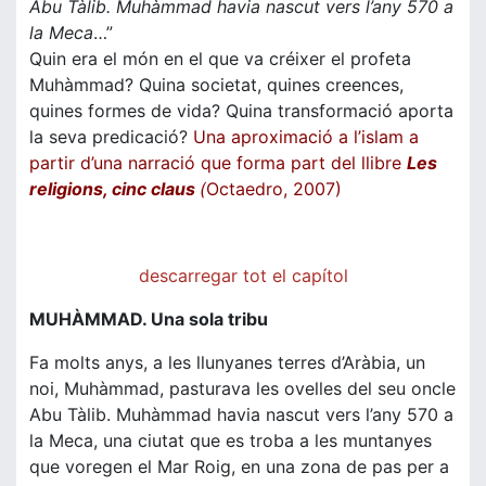
Abu Tàlib. Muhàmmad havia nascut vers l’any 570 a
la Meca
…”
Quin era el món en el que va créixer el profeta
Muhàmmad? Quina societat, quines creences,
quines formes de vida? Quina transformació aporta
la seva predicació?
Una aproximació a l’islam a
partir d’una narració que forma part del llibre
Les
religions, cinc claus
(
Octaedro, 2007)
descarregar tot el capítol
MUHÀMMAD. Una sola tribu
Fa molts anys, a les llunyanes terres d’Aràbia, un
noi, Muhàmmad, pasturava les ovelles del seu oncle
Abu Tàlib. Muhàmmad havia nascut vers l’any 570 a
la Meca, una ciutat que es troba a les muntanyes
que voregen el Mar Roig, en una zona de pas per a