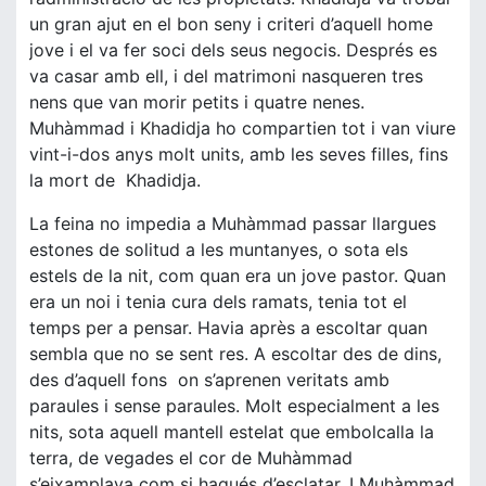
un gran ajut en el bon seny i criteri d’aquell home
jove i el va fer soci dels seus negocis. Després es
va casar amb ell, i del matrimoni nasqueren tres
nens que van morir petits i quatre nenes.
Muhàmmad i Khadidja ho compartien tot i van viure
vint-i-dos anys molt units, amb les seves filles, fins
la mort de Khadidja.
La feina no impedia a Muhàmmad passar llargues
estones de solitud a les muntanyes, o sota els
estels de la nit, com quan era un jove pastor. Quan
era un noi i tenia cura dels ramats, tenia tot el
temps per a pensar. Havia après a escoltar quan
sembla que no se sent res. A escoltar des de dins,
des d’aquell fons on s’aprenen veritats amb
paraules i sense paraules. Molt especialment a les
nits, sota aquell mantell estelat que embolcalla la
terra, de vegades el cor de Muhàmmad
s’eixamplava com si hagués d’esclatar. I Muhàmmad