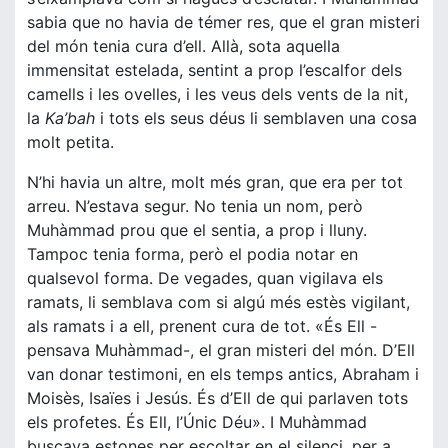
sabia que no havia de témer res, que el gran misteri
del món tenia cura d’ell. Allà, sota aquella
immensitat estelada, sentint a prop l’escalfor dels
camells i les ovelles, i les veus dels vents de la nit,
la
Ka’bah
i tots els seus déus li semblaven una cosa
molt petita.
N’hi havia un altre, molt més gran, que era per tot
arreu. N’estava segur. No tenia un nom, però
Muhàmmad prou que el sentia, a prop i lluny.
Tampoc tenia forma, però el podia notar en
qualsevol forma. De vegades, quan vigilava els
ramats, li semblava com si algú més estès vigilant,
als ramats i a ell, prenent cura de tot. «És Ell -
pensava Muhàmmad-, el gran misteri del món. D’Ell
van donar testimoni, en els temps antics, Abraham i
Moisès, Isaïes i Jesús. És d’Ell de qui parlaven tots
els profetes. És Ell, l’Únic Déu». I Muhàmmad
buscava estones per escoltar en el silenci, per a