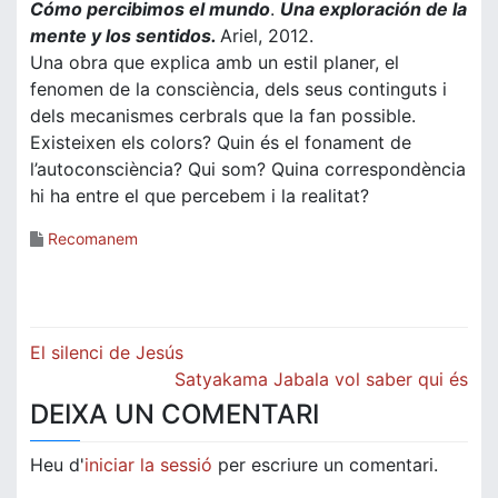
Cómo percibimos el mundo
.
Una exploración de la
mente y los sentidos.
Ariel, 2012.
Una obra que explica amb un estil planer, el
fenomen de la consciència, dels seus continguts i
dels mecanismes cerbrals que la fan possible.
Existeixen els colors? Quin és el fonament de
l’autoconsciència? Qui som? Quina correspondència
hi ha entre el que percebem i la realitat?
Recomanem
Navegació
El silenci de Jesús
d'entrades
Satyakama Jabala vol saber qui és
DEIXA UN COMENTARI
Heu d'
iniciar la sessió
per escriure un comentari.