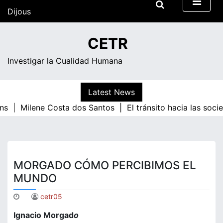
Skip
Dijous
to
content
17:31
CETR
Investigar la Cualidad Humana
Latest News
ns |
Milene Costa dos Santos |
El tránsito hacia las soc
MORGADO CÓMO PERCIBIMOS EL
MUNDO
cetr05
Ignacio Morgad
o