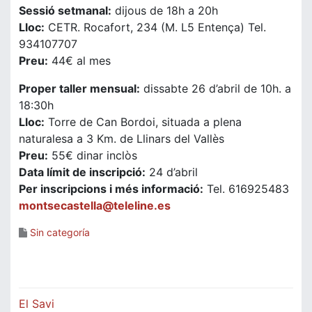
Sessió setmanal:
dijous de 18h a 20h
Lloc:
CETR. Rocafort, 234 (M. L5 Entença) Tel.
934107707
Preu:
44€ al mes
Proper taller mensual:
dissabte 26 d’abril de 10h. a
18:30h
Lloc:
Torre de Can Bordoi, situada a plena
naturalesa a 3 Km. de Llinars del Vallès
Preu:
55€ dinar inclòs
Data límit de inscripció:
24 d’abril
Per inscripcions i més informació:
Tel. 616925483
montsecastella@teleline.es
Sin categoría
Navegació
El Savi