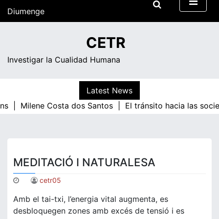
Skip
Diumenge
to
content
06:51
CETR
Investigar la Cualidad Humana
Latest News
ns |
Milene Costa dos Santos |
El tránsito hacia las soci
MEDITACIÓ I NATURALESA
cetr05
Amb el tai-txi, l’energia vital augmenta, es
desbloquegen zones amb excés de tensió i es