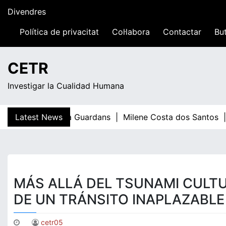
Skip
Divendres
to
content
Política de privacitat
Col·labora
Contactar
But
07:11
CETR
Investigar la Cualidad Humana
Latest News
Teresa Guardans |
Milene Costa dos Santos |
MÁS ALLÁ DEL TSUNAMI CULTU
DE UN TRÁNSITO INAPLAZABLE
cetr05