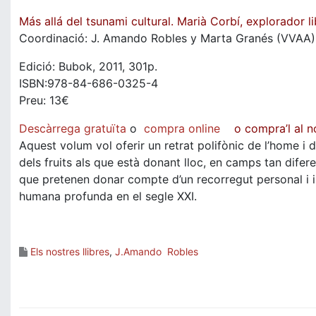
Más allá del tsunami cultural. Marià Corbí, explorador l
Coordinació: J. Amando Robles y Marta Granés (VVAA)
Edició: Bubok, 2011, 301p.
ISBN:978-84-686-0325-4
Preu: 13€
Descàrrega gratuïta
o
compra online
o compra’l al n
Aquest volum vol oferir un retrat polifònic de l’home i 
dels fruits als que està donant lloc, en camps tan dife
que pretenen donar compte d’un recorregut personal i int
humana profunda en el segle XXI.
Els nostres llibres
,
J.Amando Robles