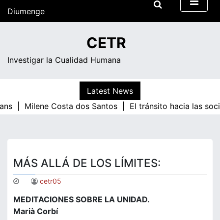
Skip
Diumenge
to
content
03:38
CETR
Investigar la Cualidad Humana
Latest News
ans |
Milene Costa dos Santos |
El tránsito hacia las so
MÁS ALLÁ DE LOS LÍMITES:
cetr05
MEDITACIONES SOBRE LA UNIDAD.
Marià Corbí