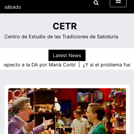
Skip
sábado
to
content
00:03
CETR
Centro de Estudio de las Tradiciones de Sabiduría
Latest News
pecto a la DA por Marià Corbí |
¿Y si el problema fuera la