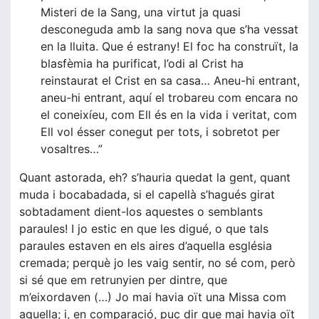
Misteri de la Sang, una virtut ja quasi
desconeguda amb la sang nova que s’ha vessat
en la lluita. Que é estrany! El foc ha construït, la
blasfèmia ha purificat, l’odi al Crist ha
reinstaurat el Crist en sa casa… Aneu-hi entrant,
aneu-hi entrant, aquí el trobareu com encara no
el coneixíeu, com Ell és en la vida i veritat, com
Ell vol ésser conegut per tots, i sobretot per
vosaltres…”
Quant astorada, eh? s’hauria quedat la gent, quant
muda i bocabadada, si el capellà s’hagués girat
sobtadament dient-los aquestes o semblants
paraules! I jo estic en que les digué, o que tals
paraules estaven en els aires d’aquella església
cremada; perquè jo les vaig sentir, no sé com, però
si sé que em retrunyien per dintre, que
m’eixordaven (…) Jo mai havia oït una Missa com
aquella; i, en comparació, puc dir que mai havia oït