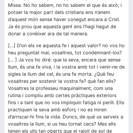
Missa. No ho sabem, no ho sabem el que és això; i
potser la major part dels cristians ens n’anem
d’aquest món sense haver conegut encara a Crist.
Ja és prou que aquesta gent ens l’hagi hagut de
donar a conèixer ara de tal manera.
[…] D’on els ve aquesta fe i aquest valor? no vos ho
heu preguntat mai, vosaltres, tot condemnant-los?
[… ] Ja vos ho diré: que la seva, encara que sense
llum, és una fe viva, i la vostra amb tot i venir-ne de
sigles la llum del cel, és una fe morta. ¿Què feu
vosaltres per sostenir la vostra fe? què fan ells?
Vosaltres la professeu maquinalment, com una
rutina i compliu amb certes pràctiques exteriors
fins i a tant que no vos impliquin fatiga ni perill. Ells
practiquen la seva amb esforç i no es miren
d’arriscar-hi fins la vida. Doncs, de què us serveix a
vosaltres la llum, si us heu tornat cecs? Mes ells
tenen els ulls tan oberts que el rajolí de sol de