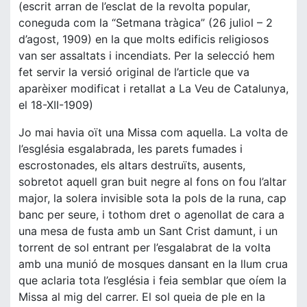
(escrit arran de l’esclat de la revolta popular,
coneguda com la “Setmana tràgica” (26 juliol – 2
d’agost, 1909) en la que molts edificis religiosos
van ser assaltats i incendiats. Per la selecció hem
fet servir la versió original de l’article que va
aparèixer modificat i retallat a La Veu de Catalunya,
el 18-XII-1909)
Jo mai havia oït una Missa com aquella. La volta de
l’església esgalabrada, les parets fumades i
escrostonades, els altars destruïts, ausents,
sobretot aquell gran buit negre al fons on fou l’altar
major, la solera invisible sota la pols de la runa, cap
banc per seure, i tothom dret o agenollat de cara a
una mesa de fusta amb un Sant Crist damunt, i un
torrent de sol entrant per l’esgalabrat de la volta
amb una munió de mosques dansant en la llum crua
que aclaria tota l’església i feia semblar que oíem la
Missa al mig del carrer. El sol queia de ple en la