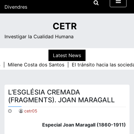
Skip
Divendres
to
content
08:02
CETR
Investigar la Cualidad Humana
Latest News
 |
Milene Costa dos Santos |
El tránsito hacia las socied
L’ESGLÉSIA CREMADA
(FRAGMENTS). JOAN MARAGALL
cetr05
Especial Joan Maragall (1860-1911)