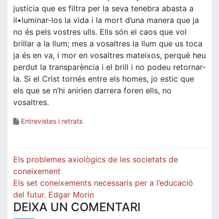
justícia que es filtra per la seva tenebra abasta a
il•luminar-los la vida i la mort d’una manera que ja
no és pels vostres ulls. Ells són el caos que vol
brillar a la llum; mes a vosaltres la llum que us toca
ja és en va, i mor en vosaltres mateixos, perquè heu
perdut la transparència i el brill i no podeu retornar-
la. Si el Crist tornés entre els homes, jo estic que
els que se n’hi anirien darrera foren ells, no
vosaltres.
Entrevistes i retrats
Navegació
Els problemes axiològics de les societats de
d'entrades
coneixement
Els set coneixements necessaris per a l’educació
del futur. Edgar Morin
DEIXA UN COMENTARI