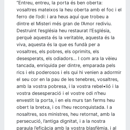
“Entreu, entreu, la porta és ben oberta:
vosaltres mateixos la heu oberta amb el foc i el
ferro de l’odi: i ara heus aquí que trobeu a
dintre el Misteri més gran de l’Amor rediviu.
Destruint l’església heu restaurat l’Església,
perquè aquesta és la veritable, aquesta és la
viva, aquesta és la que es fundà per a
vosaltres, els pobres, els oprimits, els
desesperats, els odiadors… I com ara la vèieu
tancada, enriquida per dintre, emparada pels
rics i els poderosos i els qui hi venien a adormir
el seu cor en la pau de les tenebres, vosaltres,
amb la vostra pobresa, i la vostra rebel•lió i la
vostra desesperació i el vostre odi n’heu
envestit la porta, i en els murs tan ferms heu
obert la bretxa, i os l’heu reconquistada. I a
nosaltres, sos ministres, heu retornat, amb la
persecució, l’antiga dignitat, i a la nostra
paraula l’eficàcia amb la vostra blasfèmia, i al