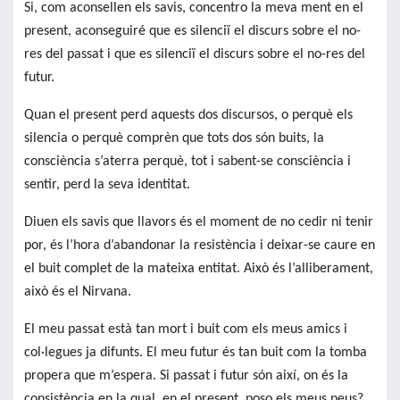
Si, com aconsellen els savis, concentro la meva ment en el
present, aconseguiré que es silenciï el discurs sobre el no-
res del passat i que es silenciï el discurs sobre el no-res del
futur.
Quan el present perd aquests dos discursos, o perquè els
silencia o perquè comprèn que tots dos són buits, la
consciència s’aterra perquè, tot i sabent-se consciència i
sentir, perd la seva identitat.
Diuen els savis que llavors és el moment de no cedir ni tenir
por, és l’hora d’abandonar la resistència i deixar-se caure en
el buit complet de la mateixa entitat. Això és l’alliberament,
això és el Nirvana.
El meu passat està tan mort i buit com els meus amics i
col·legues ja difunts. El meu futur és tan buit com la tomba
propera que m’espera. Si passat i futur són així, on és la
consistència en la qual, en el present, poso els meus peus?