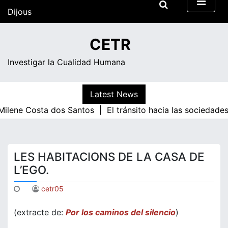
Skip
Dijous
to
content
22:00
CETR
Investigar la Cualidad Humana
Latest News
ene Costa dos Santos |
El tránsito hacia las sociedades 
LES HABITACIONS DE LA CASA DE
L’EGO.
cetr05
(extracte de:
Por los caminos del silencio
)