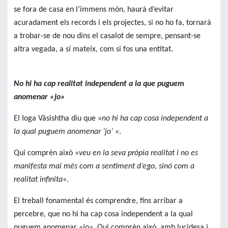
se fora de casa en l’immens món, haurà d’evitar
acuradament els records i els projectes, si no ho fa, tornarà
a trobar-se de nou dins el casalot de sempre, pensant-se
altra vegada, a sí mateix, com si fos una entitat.
No hi ha cap realitat independent a la que puguem
anomenar «jo»
El Ioga Vâsishtha diu que «
no hi ha cap cosa independent a
la qual puguem anomenar ‘jo’ «
.
Qui comprèn això «
veu en la seva pròpia realitat i no es
manifesta mai més com a sentiment d’ego, sinó com a
realitat infinita
«.
El treball fonamental és comprendre, fins arribar a
percebre, que no hi ha cap cosa independent a la qual
puguem anomenar «jo». Qui comprèn això, amb lucidesa i