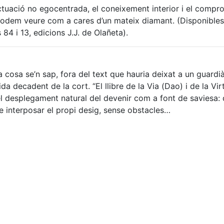
ctuació no egocentrada, el coneixement interior i el compr
odem veure com a cares d’un mateix diamant. (Disponibles 
 84 i 13, edicions J.J. de Olañeta).
a cosa se’n sap, fora del text que hauria deixat a un guardià
a decadent de la cort. “El llibre de la Via (Dao) i de la Vir
 desplegament natural del devenir com a font de saviesa: d
se interposar el propi desig, sense obstacles…