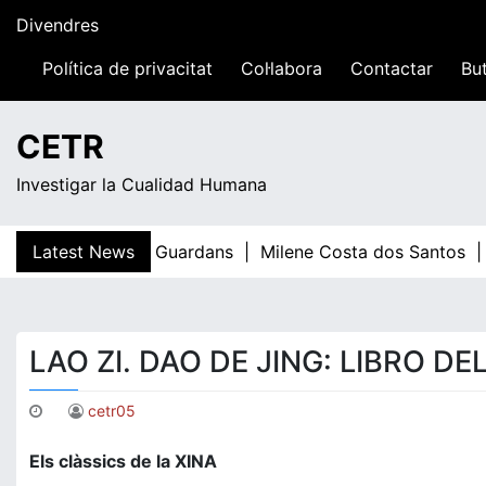
Skip
Divendres
to
content
Política de privacitat
Col·labora
Contactar
But
23:38
CETR
Investigar la Cualidad Humana
Latest News
Teresa Guardans |
Milene Costa dos Santos |
LAO ZI. DAO DE JING: LIBRO D
cetr05
Els clàssics de la XINA