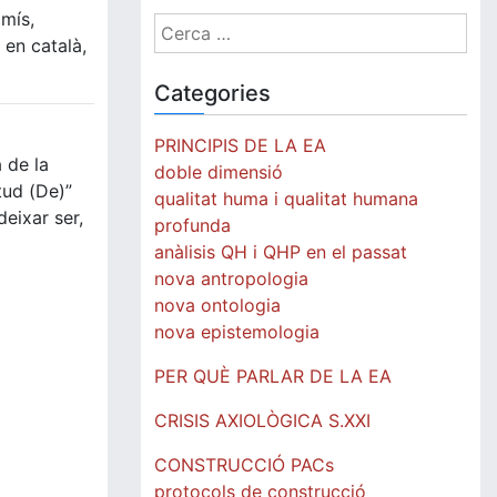
omís,
Cerca:
en català,
Categories
PRINCIPIS DE LA EA
 de la
doble dimensió
tud (De)”
qualitat huma i qualitat humana
eixar ser,
profunda
anàlisis QH i QHP en el passat
nova antropologia
nova ontologia
nova epistemologia
PER QUÈ PARLAR DE LA EA
CRISIS AXIOLÒGICA S.XXI
CONSTRUCCIÓ PACs
protocols de construcció