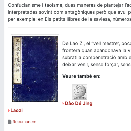
Confucianisme i taoisme, dues maneres de plantejar l’a
interpretades sovint com antagòniques però que avui p
per exemple: en Els petits llibres de la saviesa, números
De Lao Zi, el “vell mestre”, poc
frontera quan abandonava la vid
subratlla compenetració amb el
deixar venir, sense forçar, sen
Veure també en:
Dào Dé Jing
Laozi
Recomanem