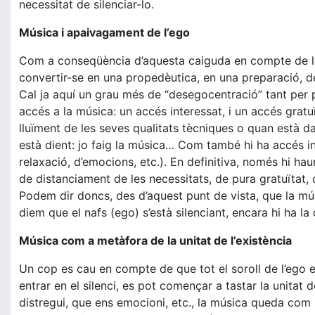
necessitat de silenciar-lo.
Música i apaivagament de l’ego
Com a conseqüència d’aquesta caiguda en compte de la
convertir-se en una propedèutica, en una preparació, de 
Cal ja aquí un grau més de “desegocentració” tant per 
accés a la música: un accés interessat, i un accés gratu
lluïment de les seves qualitats tècniques o quan està d
està dient: jo faig la música… Com també hi ha accés i
relaxació, d’emocions, etc.). En definitiva, només hi hau
de distanciament de les necessitats, de pura gratuïtat, 
Podem dir doncs, des d’aquest punt de vista, que la mús
diem que el nafs (ego) s’està silenciant, encara hi ha la d
Música com a metàfora de la unitat de l’existència
Un cop es cau en compte de que tot el soroll de l’ego e
entrar en el silenci, es pot començar a tastar la unitat
distregui, que ens emocioni, etc., la música queda com 