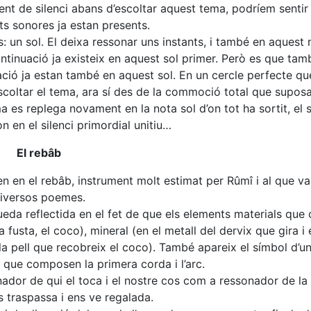
ent de silenci abans d’escoltar aquest tema, podríem sentir
ats sonores ja estan presents.
les: un sol. El deixa ressonar uns instants, i també en aques
tinuació ja existeix en aquest sol primer. Però es que tam
ció ja estan també en aquest sol. En un cercle perfecte que
 escoltar el tema, ara sí des de la commoció total que suposa
a es replega novament en la nota sol d’on tot ha sortit, el s
 en el silenci primordial unitiu…
El rebâb
n en el rebâb, instrument molt estimat per Rûmî i al que va
iversos poemes.
 queda reflectida en el fet de que els elements materials q
 fusta, el coco), mineral (en el metall del dervix que gira i
 la pell que recobreix el coco). També apareix el símbol d’un
n que composen la primera corda i l’arc.
ador de qui el toca i el nostre cos com a ressonador de la
s traspassa i ens ve regalada.