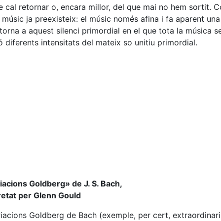
ue cal retornar o, encara millor, del que mai no hem sortit. 
músic ja preexisteix: el músic només afina i fa aparent una
 torna a aquest silenci primordial en el que tota la música s
ó diferents intensitats del mateix so unitiu primordial.
acions Goldberg» de J. S. Bach,
retat per Glenn Gould
iacions Goldberg de Bach (exemple, per cert, extraordinar