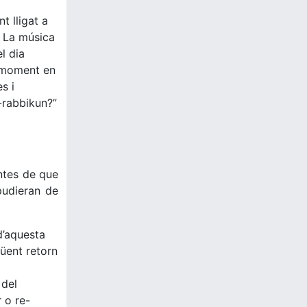
t lligat a
. La música
l dia
, moment en
s i
i-rabbikun?”
antes de que
pudieran de
d’aquesta
qüent retorn
 del
 o re-