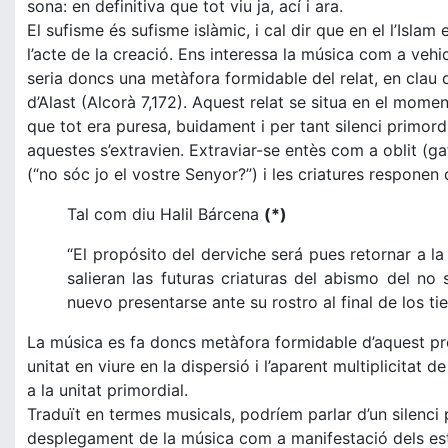
sona: en definitiva que tot viu ja, ací i ara.
El sufisme és sufisme islàmic, i cal dir que en el l’Islam
l’acte de la creació. Ens interessa la música com a veh
seria doncs una metàfora formidable del relat, en clau d
d’Alast (Alcorà 7,172). Aquest relat se situa en el momen
que tot era puresa, buidament i per tant silenci primordial,
aquestes s’extravien. Extraviar-se entès com a oblit (ga
(“no sóc jo el vostre Senyor?”) i les criatures responen 
Tal com diu Halil Bárcena
(*)
“El propósito del derviche será pues retornar a la
salieran las futuras criaturas del abismo del n
nuevo presentarse ante su rostro al final de los 
La música es fa doncs metàfora formidable d’aquest procé
unitat en viure en la dispersió i l’aparent multiplicita
a la unitat primordial.
Traduït en termes musicals, podríem parlar d’un silenci p
desplegament de la música com a manifestació dels estat