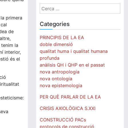
Cerca:
 la primera
Categories
 cal
idea de
PRINCIPIS DE LA EA
altre,
doble dimensió
 tenim la
qualitat huma i qualitat humana
 interior,
profunda
stió és el
anàlisis QH i QHP en el passat
nova antropologia
ció
nova ontologia
ritualitat
nova epistemologia
PER QUÈ PARLAR DE LA EA
steticisme:
CRISIS AXIOLÒGICA S.XXI
seva
CONSTRUCCIÓ PACs
protocols de construcció