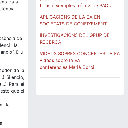
ientada a
tipus i exemples teòrics de PACs
stència.
APLICACIONS DE LA EA EN
SOCIETATS DE CONEIXEMENT
INVESTIGACIONS DEL GRUP DE
absència de
RECERCA
enci i la
encio”. Diu
VIDEOS SOBRES CONCEPTES LA EA
vídeos sobre la EA
conferències Marià Corbi
ecedor de la
) Silencio,
(…) Para el
esto que el
a, la
la