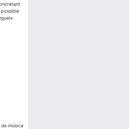
Concretant
 possible
egueix
i de música