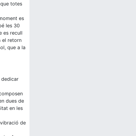
 que totes
t moment es
bé les 30
 es recull
 el retorn
ol, que a la
 dedicar
ue composen
 en dues de
itat en les
 vibració de