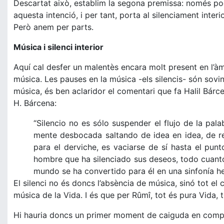
Descartat això, establim la segona premissa: només pod
aquesta intenció, i per tant, porta al silenciament interior
Però anem per parts.
Música i silenci interior
Aquí cal desfer un malentès encara molt present en l’àm
música. Les pauses en la música -els silencis- són sovin
música, és ben aclaridor el comentari que fa Halil Bárce
H. Bárcena:
“Silencio no es sólo suspender el flujo de la pal
mente desbocada saltando de idea en idea, de re
para el derviche, es vaciarse de sí hasta el pu
hombre que ha silenciado sus deseos, todo cuanto
mundo se ha convertido para él en una sinfonía he
El silenci no és doncs l’absència de música, sinó tot el co
música de la Vida. I és que per Rûmî, tot és pura Vida, t
Hi hauria doncs un primer moment de caiguda en compte d