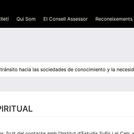
lletí
Qui Som
El Consell Assessor
Reconeixements
 tránsito hacia las sociedades de conocimiento y la necesi
IRITUAL
fruit del contacte amb l’Institut d’Estudis Sufís i el Cetr,