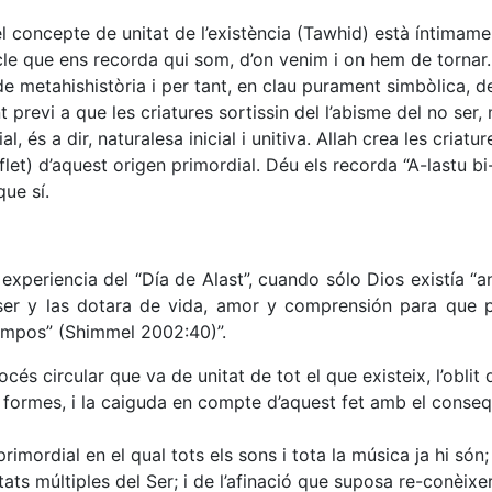
 el concepte de unitat de l’existència (Tawhid) està íntimamen
icle que ens recorda qui som, d’on venim i on hem de tornar
e metahishistòria i per tant, en clau purament simbòlica, de
t previ a que les criatures sortissin del l’abisme del no ser
 és a dir, naturalesa inicial i unitiva. Allah crea les criature
flet) d’aquest origen primordial. Déu els recorda “A-lastu b
que sí.
 experiencia del “Día de Alast”, cuando sólo Dios existía “
o ser y las dotara de vida, amor y comprensión para que 
tiempos” (Shimmel 2002:40)”.
s circular que va de unitat de tot el que existeix, l’oblit 
t de formes, i la caiguda en compte d’aquest fet amb el conse
rimordial en el qual tots els sons i tota la música ja hi són;
s múltiples del Ser; i de l’afinació que suposa re-conèixer