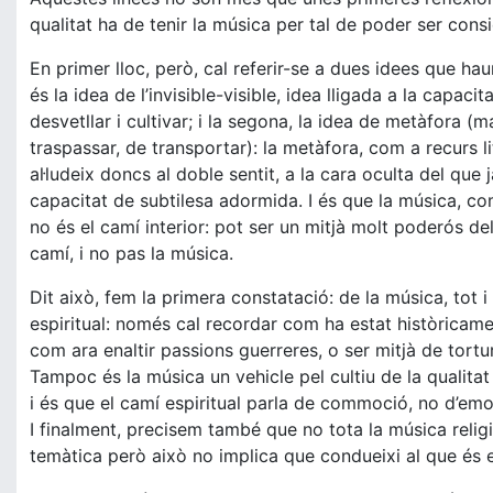
qualitat ha de tenir la música per tal de poder ser cons
En primer lloc, però, cal referir-se a dues idees que hau
és la idea de l’invisible-visible, idea lligada a la capa
desvetllar i cultivar; i la segona, la idea de metàfora (
traspassar, de transportar): la metàfora, com a recurs lit
al·ludeix doncs al doble sentit, a la cara oculta del qu
capacitat de subtilesa adormida. I és que la música, co
no és el camí interior: pot ser un mitjà molt poderós de
camí, i no pas la música.
Dit això, fem la primera constatació: de la música, tot
espiritual: només cal recordar com ha estat històricament 
com ara enaltir passions guerreres, o ser mitjà de tor
Tampoc és la música un vehicle pel cultiu de la qualita
i és que el camí espiritual parla de commoció, no d’emo
I finalment, precisem també que no tota la música religi
temàtica però això no implica que condueixi al que és el 