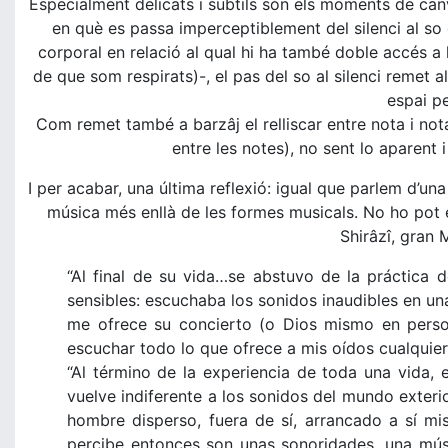
Especialment delicats i subtils són els moments de canv
en què es passa imperceptiblement del silenci al so 
corporal en relació al qual hi ha també doble accés a 
de que som respirats)-, el pas del so al silenci remet al m
espai p
Com remet també a barzâj el relliscar entre nota i nota
entre les notes), no sent lo aparent 
I per acabar, una última reflexió: igual que parlem d’una
música més enllà de les formes musicals. No ho pot
Shirâzî, gran 
“Al final de su vida…se abstuvo de la práctica 
sensibles: escuchaba los sonidos inaudibles en u
me ofrece su concierto (o Dios mismo en perso
escuchar todo lo que ofrece a mis oídos cualquier
“Al término de la experiencia de toda una vida, 
vuelve indiferente a los sonidos del mundo exter
hombre disperso, fuera de sí, arrancado a sí m
percibe entonces son unas sonoridades, una mús