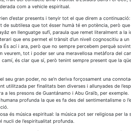
iderada com a vehicle espiritual.
rien d’estar presents i tenyir tot el que direm a continuació:
citat de subtilesa que tot ésser humà té en potència, però que
mayâz en llenguatge sufí, paraula que remet literalment a la 
erari que ens permet el trànsit d’un nivell cognoscitiu a un 
e ja És ací i ara, però que no sempre percebem perquè sovint
m veurem, tot i poder ser una meravellosa metàfora del camí
l camí, és clar que sí, però tenint sempre present que la qüe
 i el seu gran poder, no se’n deriva forçosament una connota
utilitzada per finalitats ben diverses i allunyades de l’espi
tura a les presons de Guantánamo i Abu Graïb, per exemple.
t humana profunda la que es fa des del sentimentalisme o l’e
ció.
osa és música espiritual: la música pot ser religiosa per la 
nucli de l’espiritualitat profunda.