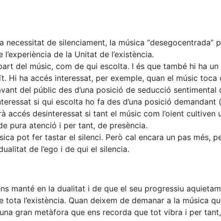
 necessitat de silenciament, la música “desegocentrada” 
l’experiència de la Unitat de l’existència.
part del músic, com de qui escolta. I és que també hi ha un
ït. Hi ha accés interessat, per exemple, quan el músic toca 
avant del públic des d’una posició de seducció sentimental
nteressat si qui escolta ho fa des d’una posició demandant 
rà accés desinteressat si tant el músic com l’oient cultiven 
de pura atenció i per tant, de presència.
ica pot fer tastar el silenci. Però cal encara un pas més, 
ualitat de l’ego i de qui el silencia.
ns manté en la dualitat i de que el seu progressiu aquietam
 de tota l’existència. Quan deixem de demanar a la música q
una gran metàfora que ens recorda que tot vibra i per tant,