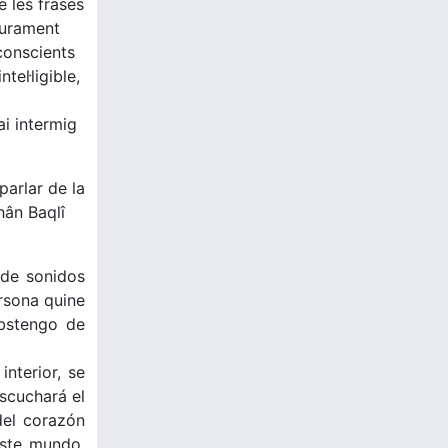
 les frases
purament
conscients
tel·ligible,
ai intermig
parlar de la
hân Baqlî
 de sonidos
rsona quine
abstengo de
nterior, se
scuchará el
del corazón
este mundo,