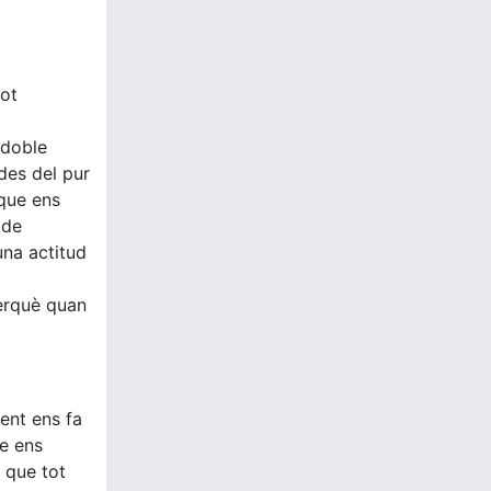
pot
 doble
des del pur
 que ens
(de
una actitud
perquè quan
ent ens fa
ue ens
 que tot