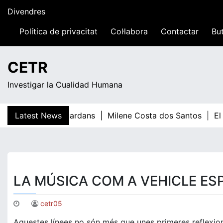
Skip
Divendres
to
content
Política de privacitat
Col·labora
Contactar
But
10:56
CETR
Investigar la Cualidad Humana
Latest News
Teresa Guardans |
Milene Costa dos Santos |
El
LA MÚSICA COM A VEHICLE ESP
cetr05
Aquestes línees no són més que unes primeres reflexions, 