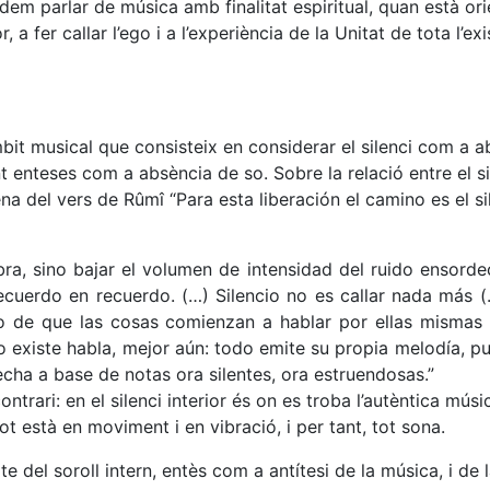
em parlar de música amb finalitat espiritual, quan està or
, a fer callar l’ego i a l’experiència de la Unitat de tota l’exi
bit musical que consisteix en considerar el silenci com a 
t enteses com a absència de so. Sobre la relació entre el sil
na del vers de Rûmî “Para esta liberación el camino es el sil
abra, sino bajar el volumen de intensidad del ruido ensord
cuerdo en recuerdo. (…) Silencio no es callar nada más (…
nto de que las cosas comienzan a hablar por ellas mismas 
 existe habla, mejor aún: todo emite su propia melodía, pu
cha a base de notas ora silentes, ora estruendosas.”
ntrari: en el silenci interior és on es troba l’autèntica músic
ot està en moviment i en vibració, i per tant, tot sona.
el soroll intern, entès com a antítesi de la música, i de 