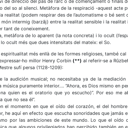
i de direcció del pas de l’arc o de començament o finals de
o del so al silenci. Metàfora de la respiració -aquest acte 
la realitat (podem respirar des de l’automatisme o bé sent 
ón intermig (barzâj) entre la realitat sensible i la realitat in
er tant de coneixement.
, metàfora de lo aparent (la nota concreta) i lo ocult (l’esp
i lo ocult més que dues intensitats del mateix: el So.
 espiritualitat més enllà de les formes religioses, també cal 
 expressar-ho millor Henry Corbin
(**)
al referir-se a Rûzbe
Mestre sufí persa (1128-1209):
de la audición musical; no necesitaba ya de la mediación
na música puramente interior…. “Ahora, es Dios mismo en pe
na quien es el oratorio que yo escucho)”. Por eso me 
a que no sea él”.
en el momento en que el oído del corazón, el del hombre i
ior, he aquí en efecto que escucha sonoridades que jamás e
ismo por las ambiciones de este mundo. Lo que el oído 
ica que algunos privilegiados han percibido también en 