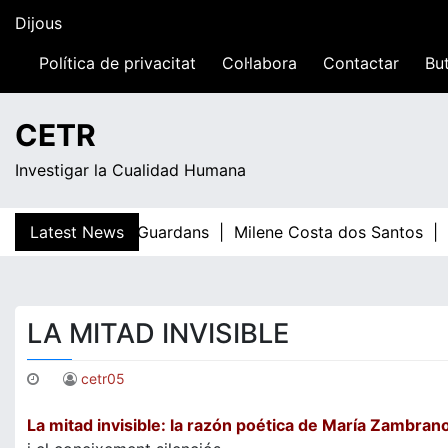
Skip
Dijous
to
content
Política de privacitat
Col·labora
Contactar
But
05:18
CETR
Investigar la Cualidad Humana
Latest News
Teresa Guardans |
Milene Costa dos Santos |
E
LA MITAD INVISIBLE
cetr05
La mitad invisible: la razón poética de María Zambran