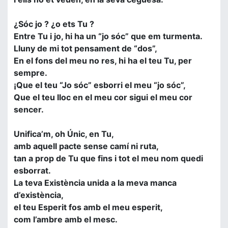
¿Sóc jo ? ¿o ets Tu ?
Entre Tu i jo, hi ha un “jo sóc” que em turmenta.
Lluny de mi tot pensament de “dos”,
En el fons del meu no res, hi ha el teu Tu, per
sempre.
¡Que el teu “Jo sóc” esborri el meu “jo sóc”,
Que el teu lloc en el meu cor sigui el meu cor
sencer.
Unifica’m, oh Únic, en Tu,
amb aquell pacte sense camí ni ruta,
tan a prop de Tu que fins i tot el meu nom quedi
esborrat.
La teva Existència unida a la meva manca
d’existència,
el teu Esperit fos amb el meu esperit,
com l’ambre amb el mesc.