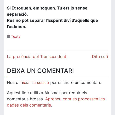
Si Et toquen, em toquen. Tu ets jo sense
separació.
Res no pot separar l’Esperit diví d’aquells que
l’estimen.
Texts
Navegació
La presència del Transcendent
Dita sufí
d'entrades
DEIXA UN COMENTARI
Heu d'
iniciar la sessió
per escriure un comentari.
Aquest lloc utilitza Akismet per reduir els
comentaris brossa.
Apreneu com es processen les
dades dels comentaris
.