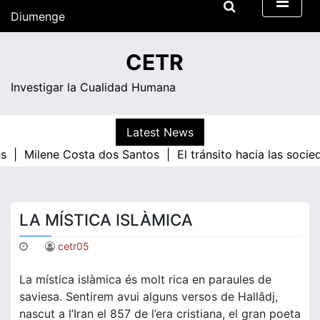
Skip
Diumenge
to
content
12:07
CETR
Investigar la Cualidad Humana
Latest News
s |
Milene Costa dos Santos |
El tránsito hacia las socie
LA MÍSTICA ISLÀMICA
cetr05
La mística islàmica és molt rica en paraules de
saviesa. Sentirem avui alguns versos de Hallâdj,
nascut a l’Iran el 857 de l’era cristiana, el gran poeta