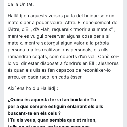
de la Unitat.
Hallâdj en aquests versos parla del buidar-se d’un
mateix per a poder veure l’Altre. El coneixement de
l’Altre, d’Ell, d’Al•lah, requereix “morir a sí mateix” ;
mentre es vulgui preservar alguna cosa per a sí
mateix, mentre s’atorgui algun valor a la pròpia
persona o a les realitzacions personals, els ulls
romandran cegats, com coberts d’un vel,. Conèixer-
lo vol dir estar disposat a fondre’s en Ell ; aleshores
és quan els ulls es fan capaços de reconèixer-lo
arreu, en cada racó, en cada ésser.
Així ens ho diu Hallâdj :
¿Quina és aquesta terra tan buida de Tu
per a que sempre estiguin enlairant els ulls
buscant-te en els cels ?
I Tu els veus, quan sembla que et miren,
i ells no et veuen, en la seva ceguesa.