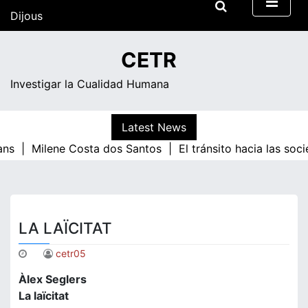
Skip
Dijous
to
content
07:07
CETR
Investigar la Cualidad Humana
Latest News
ans |
Milene Costa dos Santos |
El tránsito hacia las soc
LA LAÏCITAT
cetr05
Àlex Seglers
La laïcitat