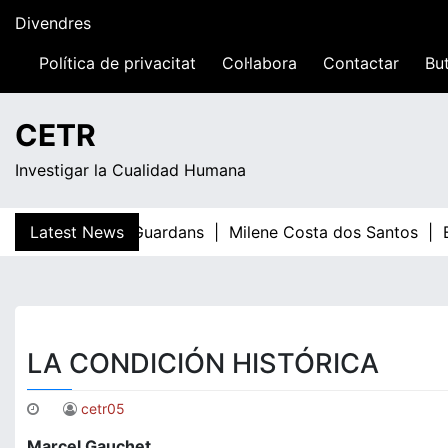
Skip
Divendres
to
content
Política de privacitat
Col·labora
Contactar
But
20:18
CETR
Investigar la Cualidad Humana
Latest News
Teresa Guardans |
Milene Costa dos Santos |
El
LA CONDICIÓN HISTÓRICA
cetr05
Marcel Gauchet