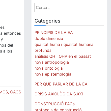
Cerca:
Categories
 es
PRINCIPIS DE LA EA
ía entonces
doble dimensió
 y
qualitat huma i qualitat humana
mos del
profunda
s a los
anàlisis QH i QHP en el passat
nova antropologia
nova ontologia
nova epistemologia
PER QUÈ PARLAR DE LA EA
MOS, CAOS
CRISIS AXIOLÒGICA S.XXI
CONSTRUCCIÓ PACs
protocols de construcció