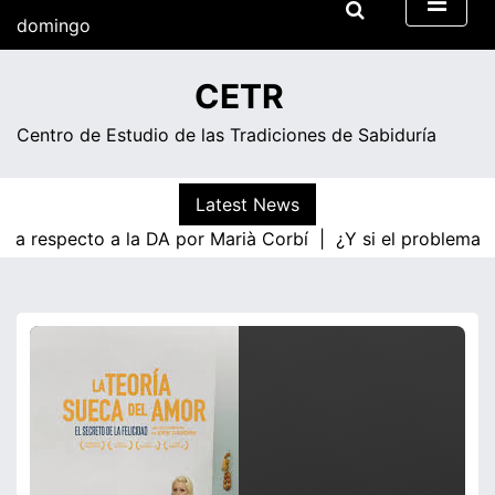
Skip
domingo
to
content
17:04
CETR
Centro de Estudio de las Tradiciones de Sabiduría
Latest News
ica respecto a la DA por Marià Corbí |
¿Y si el problema f