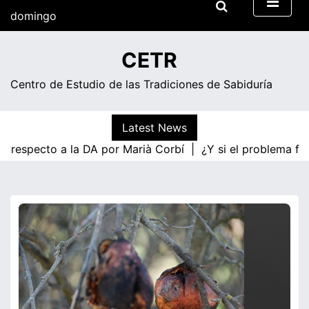
Skip
domingo
to
content
06:33
CETR
Centro de Estudio de las Tradiciones de Sabiduría
Latest News
a respecto a la DA por Marià Corbí |
¿Y si el problema fue