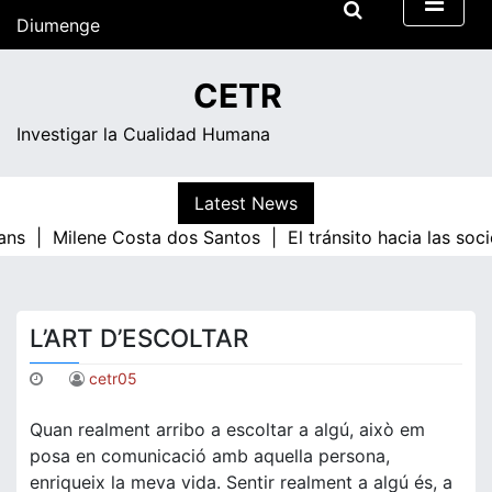
Skip
Diumenge
to
content
11:15
CETR
Investigar la Cualidad Humana
Latest News
ans |
Milene Costa dos Santos |
El tránsito hacia las so
L’ART D’ESCOLTAR
cetr05
Quan realment arribo a escoltar a algú, això em
posa en comunicació amb aquella persona,
enriqueix la meva vida. Sentir realment a algú és, a