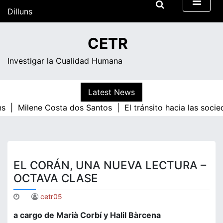
Skip
Dilluns
to
content
15:09
CETR
Investigar la Cualidad Humana
Latest News
ns |
Milene Costa dos Santos |
El tránsito hacia las soci
EL CORÁN, UNA NUEVA LECTURA –
OCTAVA CLASE
cetr05
a cargo de Marià Corbí y Halil Bàrcena