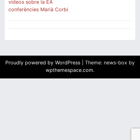
vídeos sobre la EA
conferències Marià Corbi
Proudly powered by WordPress
|
Theme: news-box by
wpthemespace.com
.