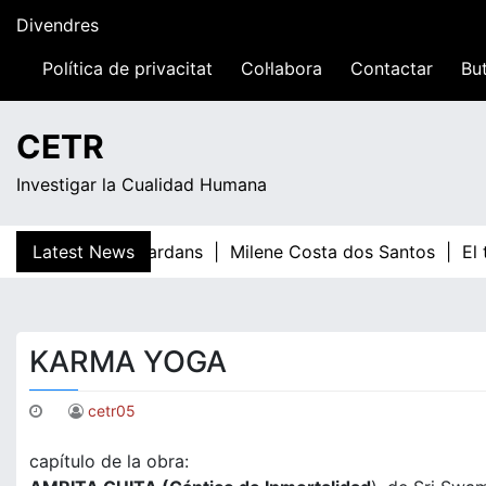
Skip
Divendres
to
content
Política de privacitat
Col·labora
Contactar
But
21:16
CETR
Investigar la Cualidad Humana
Latest News
Teresa Guardans |
Milene Costa dos Santos |
El tr
KARMA YOGA
cetr05
capítulo de la obra: