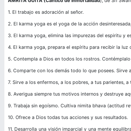
AMRITA GUITA (Cántico de Inmortalidad
), de Sri Swa
1. El trabajo es adoración al señor.
2. El karma yoga es el yoga de la acción desinteresada,
3. El karma yoga, elimina las impurezas del espiritu y 
4. El karma yoga, prepara el espíritu para recibir la luz 
5. Contempla a Dios en todos los rostros. Contémplalo 
6. Comparte con los demás todo lo que posees. Sirve a 
7. Sirve a los enfermos, a los pobres, a tus parientes, a
8. Averigua siempre tus motivos internos y destruye aq
9. Trabaja sin egoísmo. Cultiva nimita bhava (actitud r
10. Ofrece a Dios todas tus acciones y sus resultados.
11. Desarrolla una visión imparcial y una mente equilib