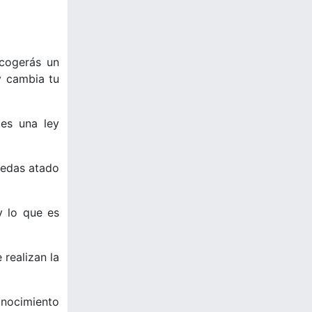
ecogerás un
y cambia tu
es una ley
uedas atado
y lo que es
 realizan la
onocimiento