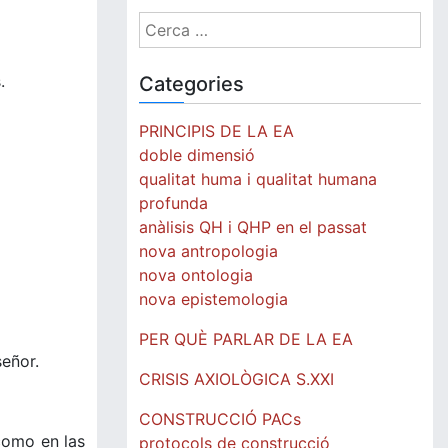
Cerca:
.
Categories
PRINCIPIS DE LA EA
doble dimensió
qualitat huma i qualitat humana
profunda
anàlisis QH i QHP en el passat
nova antropologia
nova ontologia
nova epistemologia
PER QUÈ PARLAR DE LA EA
señor.
CRISIS AXIOLÒGICA S.XXI
CONSTRUCCIÓ PACs
 como en las
protocols de construcció