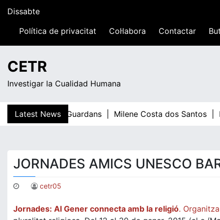
Skip
Dissabte
to
content
Política de privacitat
Col·labora
Contactar
But
09:52
CETR
Investigar la Cualidad Humana
Latest News
Teresa Guardans |
Milene Costa dos Santos |
E
JORNADES AMICS UNESCO BA
cetr05
Jornades: Al Gener connecta amb la religió
. Organitz