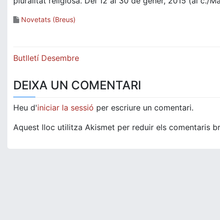
pluralitat religiosa. Del 12 al 30 de gener, 2015 (al c./M
Novetats (Breus)
Navegació
Butlletí Desembre
d'entrades
DEIXA UN COMENTARI
Heu d'
iniciar la sessió
per escriure un comentari.
Aquest lloc utilitza Akismet per reduir els comentaris b