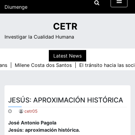
Skip
Diumenge
to
content
14:17
CETR
Investigar la Cualidad Humana
Latest News
ans |
Milene Costa dos Santos |
El tránsito hacia las so
JESÚS: APROXIMACIÓN HISTÓRICA
cetr05
José Antonio Pagola
Jesús: aproximación histórica.