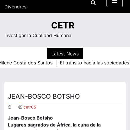
Skip
Divendres
to
content
05:11
CETR
Investigar la Cualidad Humana
Latest News
ilene Costa dos Santos |
El tránsito hacia las sociedade
JEAN-BOSCO BOTSHO
cetr05
Jean-Bosco Botsho
Lugares sagrados de África, la cuna de la