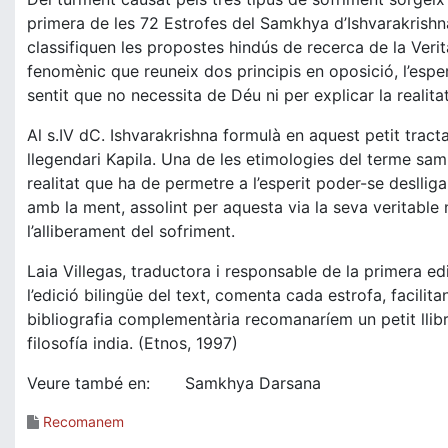
primera de les 72 Estrofes del Samkhya d’Ishvarakrishna
classifiquen les propostes hindús de recerca de la Verita
fenomènic que reuneix dos principis en oposició, l’esperi
sentit que no necessita de Déu ni per explicar la realitat
Al s.IV dC. Ishvarakrishna formulà en aquest petit tractat 
llegendari Kapila. Una de les etimologies del terme sa
realitat que ha de permetre a l’esperit poder-se deslligar
amb la ment, assolint per aquesta via la seva veritable
l’alliberament del sofriment.
Laia Villegas, traductora i responsable de la primera e
l’edició bilingüe del text, comenta cada estrofa, facil
bibliografia complementària recomanaríem un petit llibr
filosofía india. (Etnos, 1997)
Veure també en: Samkhya Darsana
Recomanem