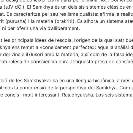
 (s.IV dC.). El Samkhya és un dels sis sistemes clàssics en
t. Es caracteritza pel seu realisme dualista: afirma la reali
t (purusha) i la matèria (prakriti). És alhora un sistema ate
 ni per oferir una via d’alliberament.
les principals idees de l’escola, l’origen de la qual s’atribue
mkhya ens remet a «coneixement perfecte»: aquella anàlisi d
 del vincle il•lusori amb la matèria, així com de la falsa ide
 naturalesa de consciència pura. D’aquesta presa de consci
dició de les Samkhyakarika en una llengua hispànica, a més d
itant-nos la comprensió de la perspectiva del Samkhya. Com 
e concís i molt interessant: Rajadhyaksha. Los seis sistema