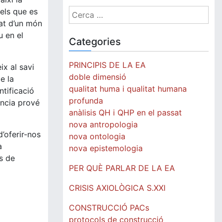
Cerca:
 els que es
tat d’un món
u en el
Categories
PRINCIPIS DE LA EA
ix al savi
doble dimensió
e la
qualitat huma i qualitat humana
ntificació
profunda
ència prové
anàlisis QH i QHP en el passat
nova antropologia
’oferir-nos
nova ontologia
a
nova epistemologia
s de
PER QUÈ PARLAR DE LA EA
CRISIS AXIOLÒGICA S.XXI
CONSTRUCCIÓ PACs
protocols de construcció