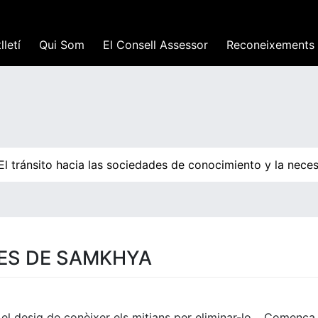
lletí
Qui Som
El Consell Assessor
Reconeixements
 tránsito hacia las sociedades de conocimiento y la neces
FES DE SAMKHYA
 el desig de conèixer els mitjans per eliminar-lo… Comença a