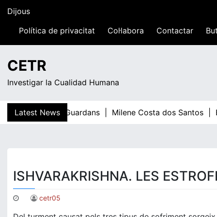
Skip
Dijous
to
content
Política de privacitat
Col·labora
Contactar
But
20:02
CETR
Investigar la Cualidad Humana
Latest News
Teresa Guardans |
Milene Costa dos Santos |
El
ISHVARAKRISHNA. LES ESTRO
cetr05
Del turment causat pels tres tipus de sofriment sorgeix