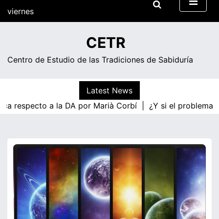
Skip
viernes
to
content
05:54
CETR
Centro de Estudio de las Tradiciones de Sabiduría
Latest News
ca respecto a la DA por Marià Corbí |
¿Y si el problema f