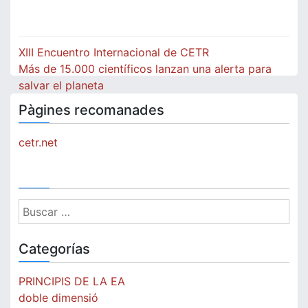
Navegación
XIII Encuentro Internacional de CETR
de
Más de 15.000 científicos lanzan una alerta para
salvar el planeta
entradas
Pàgines recomanades
cetr.net
Buscar:
Categorías
PRINCIPIS DE LA EA
doble dimensió