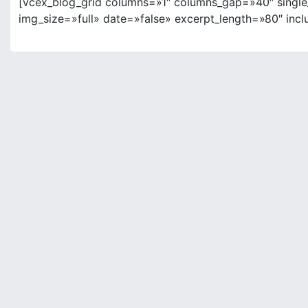
[vcex_blog_grid columns=»1″ columns_gap=»40″ single
img_size=»full» date=»false» excerpt_length=»80″ inc