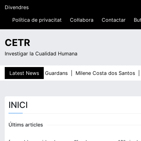
Skip
Divendres
to
content
Política de privacitat
Col·labora
Contactar
But
07:08
CETR
Investigar la Cualidad Humana
Latest News
Teresa Guardans |
Milene Costa dos Santos |
INICI
Últims articles