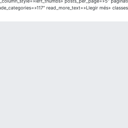
_column_style=»left_thumbs» posts_per_page=»5″ paginat
lude_categories=»117″ read_more_text=»Llegir més» class