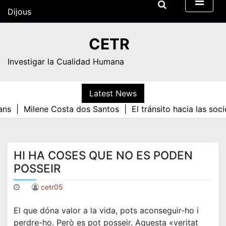
Skip
Dijous
to
content
21:52
CETR
Investigar la Cualidad Humana
Latest News
ans |
Milene Costa dos Santos |
El tránsito hacia las soc
HI HA COSES QUE NO ES PODEN
POSSEIR
cetr05
El que dóna valor a la vida, pots aconseguir-ho i
perdre-ho. Però es pot posseir. Aquesta «veritat