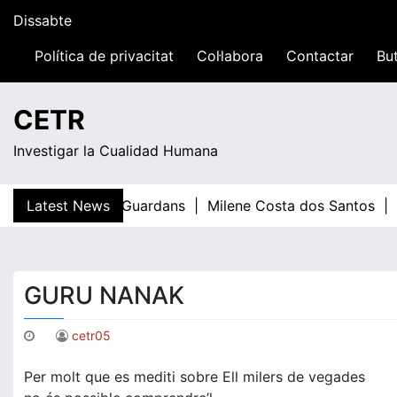
Skip
Dissabte
to
content
Política de privacitat
Col·labora
Contactar
But
18:19
CETR
Investigar la Cualidad Humana
Latest News
Teresa Guardans |
Milene Costa dos Santos |
E
GURU NANAK
cetr05
Per molt que es mediti sobre Ell milers de vegades