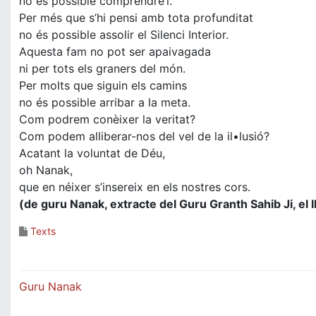
no és possible comprendre’l.
Per més que s’hi pensi amb tota profunditat
no és possible assolir el Silenci Interior.
Aquesta fam no pot ser apaivagada
ni per tots els graners del món.
Per molts que siguin els camins
no és possible arribar a la meta.
Com podrem conèixer la veritat?
Com podem alliberar-nos del vel de la il•lusió?
Acatant la voluntat de Déu,
oh Nanak,
que en néixer s’insereix en els nostres cors.
(de guru Nanak, extracte del Guru Granth Sahib Ji, el l
Texts
Navegació
Guru Nanak
d'entrades