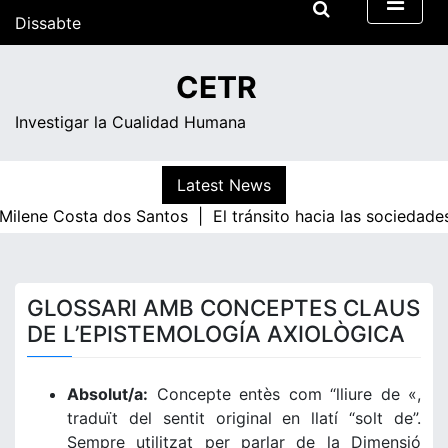
Skip
Dissabte
to
content
19:14
CETR
Investigar la Cualidad Humana
Latest News
ne Costa dos Santos |
El tránsito hacia las sociedades de
GLOSSARI AMB CONCEPTES CLAUS
DE L’EPISTEMOLOGÍA AXIOLÒGICA
Absolut/a:
Concepte entès com “lliure de «,
traduït del sentit original en llatí “solt de”.
Sempre utilitzat per parlar de la Dimensió