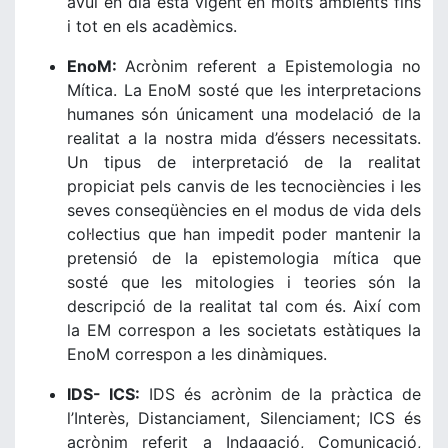
avui en dia està vigent en molts ambients fins
i tot en els acadèmics.
EnoM:
Acrònim referent a Epistemologia no
Mítica. La EnoM sosté que les interpretacions
humanes són únicament una modelació de la
realitat a la nostra mida d’éssers necessitats.
Un tipus de interpretació de la realitat
propiciat pels canvis de les tecnociències i les
seves conseqüències en el modus de vida dels
col·lectius que han impedit poder mantenir la
pretensió de la epistemologia mítica que
sosté que les mitologies i teories són la
descripció de la realitat tal com és. Així com
la EM correspon a les societats estàtiques la
EnoM correspon a les dinàmiques.
IDS- ICS:
IDS és acrònim de la pràctica de
l’Interès, Distanciament, Silenciament; ICS és
acrònim referit a Indagació, Comunicació,