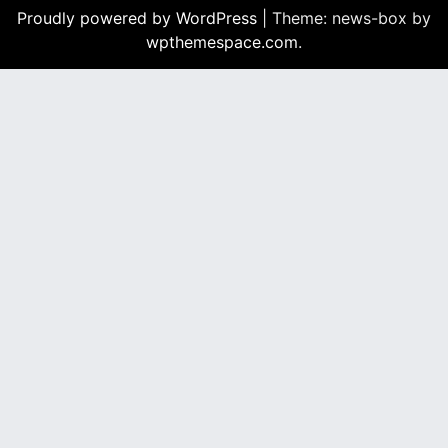
Proudly powered by WordPress
|
Theme: news-box by
wpthemespace.com
.