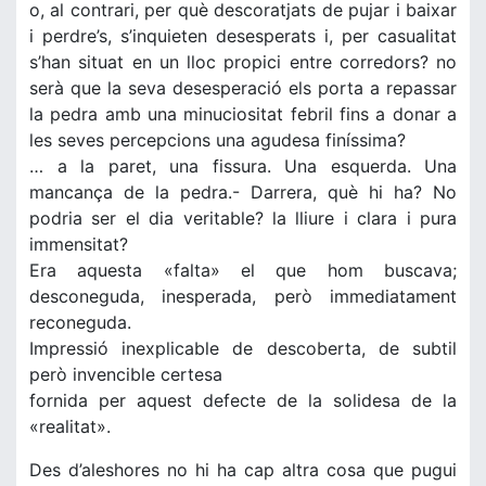
o, al contrari, per què descoratjats de pujar i baixar
i perdre’s, s’inquieten desesperats i, per casualitat
s’han situat en un lloc propici entre corredors? no
serà que la seva desesperació els porta a repassar
la pedra amb una minuciositat febril fins a donar a
les seves percepcions una agudesa finíssima?
… a la paret, una fissura. Una esquerda. Una
mancança de la pedra.- Darrera, què hi ha? No
podria ser el dia veritable? la lliure i clara i pura
immensitat?
Era aquesta «falta» el que hom buscava;
desconeguda, inesperada, però immediatament
reconeguda.
Impressió inexplicable de descoberta, de subtil
però invencible certesa
fornida per aquest defecte de la solidesa de la
«realitat».
Des d’aleshores no hi ha cap altra cosa que pugui