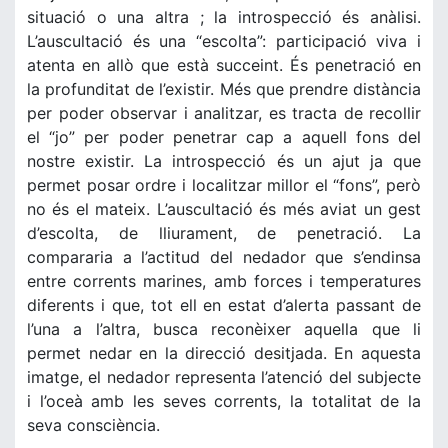
situació o una altra ; la introspecció és anàlisi.
L’auscultació és una “escolta”: participació viva i
atenta en allò que està succeint. És penetració en
la profunditat de l’existir. Més que prendre distància
per poder observar i analitzar, es tracta de recollir
el “jo” per poder penetrar cap a aquell fons del
nostre existir. La introspecció és un ajut ja que
permet posar ordre i localitzar millor el “fons”, però
no és el mateix. L’auscultació és més aviat un gest
d’escolta, de lliurament, de penetració. La
compararia a l’actitud del nedador que s’endinsa
entre corrents marines, amb forces i temperatures
diferents i que, tot ell en estat d’alerta passant de
l’una a l’altra, busca reconèixer aquella que li
permet nedar en la direcció desitjada. En aquesta
imatge, el nedador representa l’atenció del subjecte
i l’oceà amb les seves corrents, la totalitat de la
seva consciència.