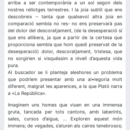
arriba a ser contemporània a un sol segon dels
nostres rellotges terrestres. I la joia subtil que ens
descobreix – tanta que qualsevol altra joia en
comparació sembla no res- no ens preservarà pas
del dolor del descoratjament, (de la desesperació sí
que ens allibera, ja que a partir de la certesa que
proporciona sembla que hom quedi preservat de la
desesperació) dolor, descoratjament, tristesa, que
no sorgirien si visquéssim a nivell d’aquesta vida
pura.
Al buscador se li planteja aleshores un problema
que podríem presentar amb una al•legoria molt
diferent, malgrat les aparences, a la que Plató narra
a «La República».
Imaginem uns homes que viuen en una immensa
gruta, tancada per tots cantons, amb laberints,
sales, cursos d’aigua, … Exploren aquest món
immens; de vegades, s’aturen als caires tenebrosos;