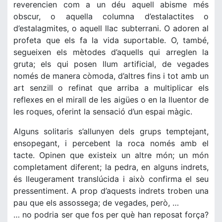
reverencien com a un déu aquell abisme més
obscur, o aquella columna d’estalactites o
d’estalagmites, o aquell llac subterrani. O adoren al
profeta que els fa la vida suportable. O, també,
segueixen els mètodes d’aquells qui arreglen la
gruta; els qui posen llum artificial, de vegades
només de manera còmoda, d’altres fins i tot amb un
art senzill o refinat que arriba a multiplicar els
reflexes en el mirall de les aigües o en la lluentor de
les roques, oferint la sensació d’un espai màgic.
Alguns solitaris s’allunyen dels grups temptejant,
ensopegant, i percebent la roca només amb el
tacte. Opinen que existeix un altre món; un món
completament diferent; la pedra, en alguns indrets,
és lleugerament translúcida i això confirma el seu
pressentiment. A prop d’aquests indrets troben una
pau que els assossega; de vegades, però, …
… no podria ser que fos per què han reposat força?