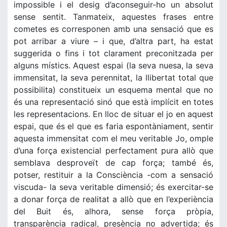
impossible i el desig d’aconseguir-ho un absolut
sense sentit. Tanmateix, aquestes frases entre
cometes es corresponen amb una sensació que es
pot arribar a viure – i que, d’altra part, ha estat
suggerida o fins i tot clarament preconitzada per
alguns místics. Aquest espai (la seva nuesa, la seva
immensitat, la seva perennitat, la llibertat total que
possibilita) constitueix un esquema mental que no
és una representació sinó que està implícit en totes
les representacions. En lloc de situar el jo en aquest
espai, que és el que es faria espontàniament, sentir
aquesta immensitat com el meu veritable Jo, omple
d’una força existencial perfectament pura allò que
semblava desproveït de cap força; també és,
potser, restituir a la Consciència -com a sensació
viscuda- la seva veritable dimensió; és exercitar-se
a donar força de realitat a allò que en l’experiència
del Buit és, alhora, sense força pròpia,
transparència radical, presència no advertida; és