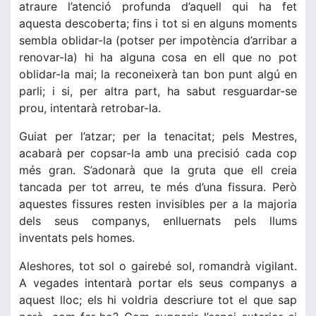
atraure l’atenció profunda d’aquell qui ha fet
aquesta descoberta; fins i tot si en alguns moments
sembla oblidar-la (potser per impotència d’arribar a
renovar-la) hi ha alguna cosa en ell que no pot
oblidar-la mai; la reconeixerà tan bon punt algú en
parli; i si, per altra part, ha sabut resguardar-se
prou, intentarà retrobar-la.
Guiat per l’atzar; per la tenacitat; pels Mestres,
acabarà per copsar-la amb una precisió cada cop
més gran. S’adonarà que la gruta que ell creia
tancada per tot arreu, te més d’una fissura. Però
aquestes fissures resten invisibles per a la majoria
dels seus companys, enlluernats pels llums
inventats pels homes.
Aleshores, tot sol o gairebé sol, romandrà vigilant.
A vegades intentarà portar els seus companys a
aquest lloc; els hi voldria descriure tot el que sap