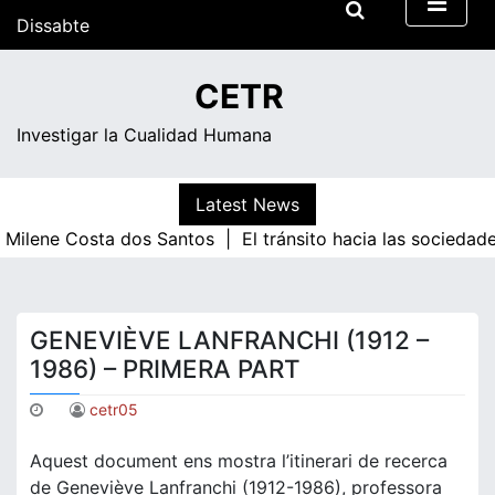
Skip
Dissabte
to
content
04:17
CETR
Investigar la Cualidad Humana
Latest News
ene Costa dos Santos |
El tránsito hacia las sociedades d
GENEVIÈVE LANFRANCHI (1912 –
1986) – PRIMERA PART
cetr05
Aquest document ens mostra l’itinerari de recerca
de Geneviève Lanfranchi (1912-1986), professora