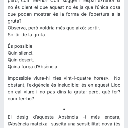
però, com fer-ho? Com suggerir l’espai exterior si
no és dient el que aquest no és ja que l’única cosa
que poden mostrar és la forma de l’obertura a la
gruta?
Observa, però voldria més que això: sortir.
Sortir de la gruta.
És possible
Quin silenci.
Quin desert.
Quina força d’Absència.
Impossible viure-hi «les vint-i-quatre hores».- No
obstant, l’exigència és ineludible: és en aquest Lloc
on cal viure i no pas dins la gruta; però, què fer?
com fer-ho?
*
El desig d’aquesta Absència -i més encara,
l’Absència mateixa- suscita una sensibilitat nova (és