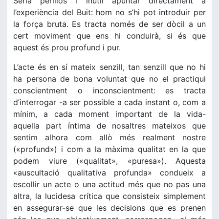
Seria perillós i inútil apuntar directament a
l’experiència del Buit: hom no s’hi pot introduir per
la força bruta. Es tracta només de ser dòcil a un
cert moviment que ens hi conduirà, si és que
aquest és prou profund i pur.
L’acte és en sí mateix senzill, tan senzill que no hi
ha persona de bona voluntat que no el practiqui
conscientment o inconscientment: es tracta
d’interrogar -a ser possible a cada instant o, com a
mínim, a cada moment important de la vida-
aquella part íntima de nosaltres mateixos que
sentim alhora com allò més realment nostre
(«profund») i com a la màxima qualitat en la que
podem viure («qualitat», «puresa»). Aquesta
«auscultació qualitativa profunda» condueix a
escollir un acte o una actitud més que no pas una
altra, la lucidesa crítica que consisteix simplement
en assegurar-se que les decisions que es prenen