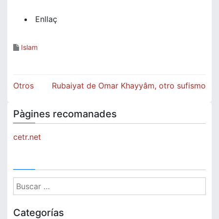
Enllaç
Islam
Navegación
Otros
Rubaiyat de Omar Khayyâm, otro sufismo
de
Pàgines recomanades
entradas
cetr.net
Buscar:
Categorías