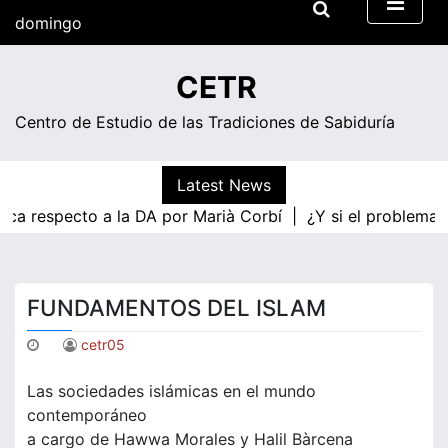
Skip
domingo
to
content
17:38
CETR
Centro de Estudio de las Tradiciones de Sabiduría
Latest News
ica respecto a la DA por Marià Corbí |
¿Y si el problema f
FUNDAMENTOS DEL ISLAM
cetr05
Las sociedades islámicas en el mundo
contemporáneo
a cargo de Hawwa Morales y Halil Bàrcena