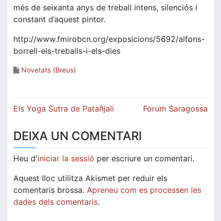
més de seixanta anys de treball intens, silenciós i
constant d’aquest pintor.
http://www.fmirobcn.org/exposicions/5692/alfons-
borrell-els-treballs-i-els-dies
Novetats (Breus)
Navegació
Els Yoga Sutra de Patañjali
Forum Saragossa
d'entrades
DEIXA UN COMENTARI
Heu d'
iniciar la sessió
per escriure un comentari.
Aquest lloc utilitza Akismet per reduir els
comentaris brossa.
Apreneu com es processen les
dades dels comentaris
.