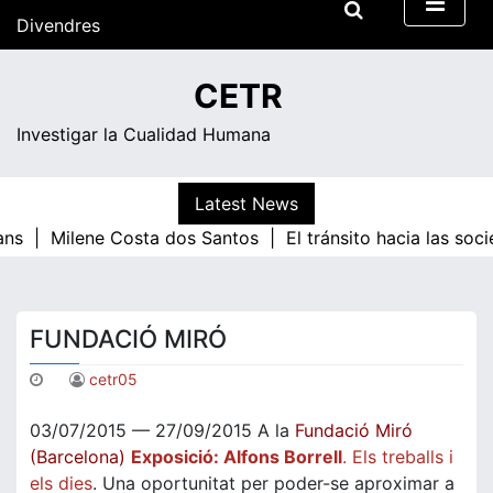
Skip
Divendres
to
content
00:24
CETR
Investigar la Cualidad Humana
Latest News
ans |
Milene Costa dos Santos |
El tránsito hacia las soc
FUNDACIÓ MIRÓ
cetr05
03/07/2015 — 27/09/2015 A la
Fundació Miró
(Barcelona)
Exposició: Alfons Borrell
. Els treballs i
els dies
. Una oportunitat per poder-se aproximar a