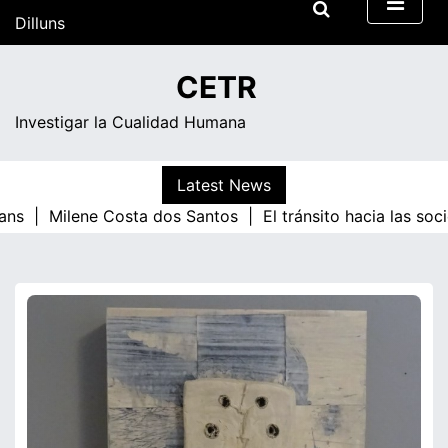
Skip
Dilluns
to
content
13:52
CETR
Investigar la Cualidad Humana
Latest News
ns |
Milene Costa dos Santos |
El tránsito hacia las soci