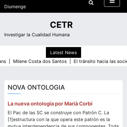
Skip
Diumenge
to
content
16:46
CETR
Investigar la Cualidad Humana
Latest News
ans |
Milene Costa dos Santos |
El tránsito hacia las soc
NOVA ONTOLOGIA
La nueva ontología por Marià Corbí
El Pac de las SC se construye con Patrón C. La
[1]estructura con la que opera este patrón es la
mutua interdependencia de sus componentes. Toda