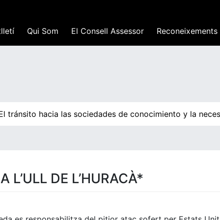
lletí
Qui Som
El Consell Assessor
Reconeixements
tránsito hacia las sociedades de conocimiento y la necesi
A L’ULL DE L’HURACÀ*
da es responsabilitza del pitjor atac sofert per Estats Unit