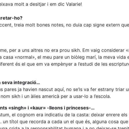
ixava molt a desitjar i em dic Valarie!
ncretar-ho?
ccent, treia molt bones notes, no duia cap signe extern qu
isme, per a uns altres no era prou sikh. Em vaig considerar 
a casa «normal», el meu pare un biòleg marí, la meva vida 
ent és el que em va empènyer a l’estudi de les escriptures
la seva integració…
pares ja havien nascut aquí, no se’ls va fer estrany triar
nom sikh i un àlies americà per a usar-lo a l’escola.
ts «singh» i «kaur» -lleons i princeses-…
um, el cognom era indicatiu de la casta: deixar enrere els d
 un títol que recorda a cada un el que és, alguna cosa que 
una crida a la responsabilitat humana i a no deixar-se trepi