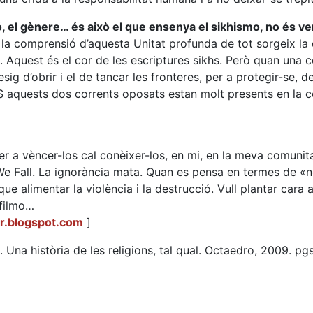
ió, el gènere… és això el que ensenya el sikhismo, no és ve
De la comprensió d’aquesta Unitat profunda de tot sorgeix l
. Aquest és el cor de les escriptures sikhs. Però quan una 
g d’obrir i el de tancar les fronteres, per a protegir-se, de
11-S aquests dos corrents oposats estan molt presents en la 
r a vèncer-los cal conèixer-los, en mi, en la meva comunita
e Fall. La ignorància mata. Quan es pensa en termes de «no
ue alimentar la violència i la destrucció. Vull plantar cara 
 filmo…
ur.blogspot.com
]
. Una història de les religions, tal qual. Octaedro, 2009. pg