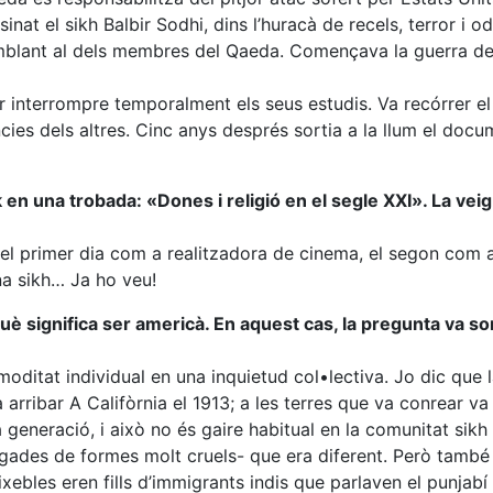
nat el sikh Balbir Sodhi, dins l’huracà de recels, terror i o
semblant al dels membres del Qaeda. Començava la guerra de
r interrompre temporalment els seus estudis. Va recórrer el
ncies dels altres. Cinc anys després sortia a la llum el docu
n una trobada: «Dones i religió en el segle XXI». La veig
; el primer dia com a realitzadora de cinema, el segon com 
na sikh… Ja ho veu!
uè significa ser americà. En aquest cas, la pregunta va sor
moditat individual en una inquietud col•lectiva. Jo dic que
arribar A Califòrnia el 1913; a les terres que va conrear va 
generació, i això no és gaire habitual en la comunitat sikh
gades de formes molt cruels- que era diferent. Però també
ebles eren fills d’immigrants indis que parlaven el punjab