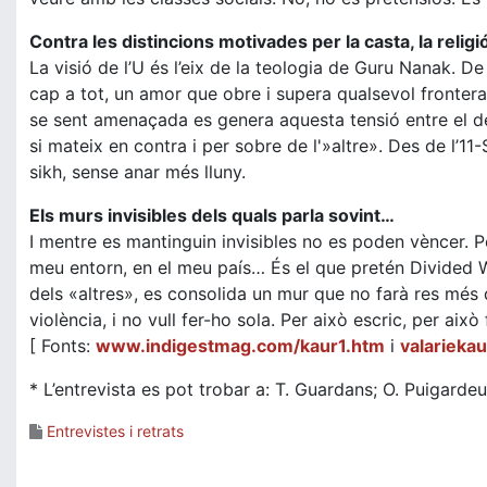
Contra les distincions motivades per la casta, la relig
La visió de l’U és l’eix de la teologia de Guru Nanak. 
cap a tot, un amor que obre i supera qualsevol frontera
se sent amenaçada es genera aquesta tensió entre el desi
si mateix en contra i per sobre de l'»altre». Des de l’
sikh, sense anar més lluny.
Els murs invisibles dels quals parla sovint…
I mentre es mantinguin invisibles no es poden vèncer. Pe
meu entorn, en el meu país… És el que pretén Divided W
dels «altres», es consolida un mur que no farà res més q
violència, i no vull fer-ho sola. Per això escric, per això
[ Fonts:
www.indigestmag.com/kaur1.htm
i
valarieka
* L’entrevista es pot trobar a: T. Guardans; O. Puigardeu
Entrevistes i retrats