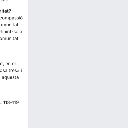
ritat?
a compassió
comunitat
finint-se a
comunitat
t, en el
saltres» i
a aquesta
s. 118-119