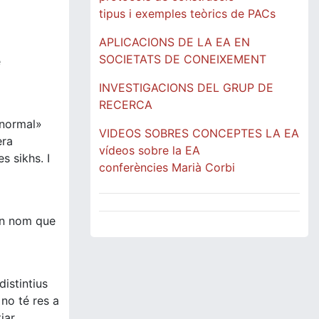
tipus i exemples teòrics de PACs
APLICACIONS DE LA EA EN
SOCIETATS DE CONEIXEMENT
e
INVESTIGACIONS DEL GRUP DE
RECERCA
«normal»
VIDEOS SOBRES CONCEPTES LA EA
era
vídeos sobre la EA
 sikhs. I
conferències Marià Corbi
 un nom que
istintius
no té res a
tjar…