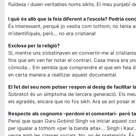
fluïdesa i duien veritables noms sikhs. El meu punjabí de
I què és allò que la feia diferent a l’escola? Podria co
És interessant, perquè jo vestia com tothom, no tenia a
m’identifiqués, però… no era cristiana!
Exclosa per la religió?
Sí, mentre uns s’obstinaven en convertir-me al cristian
fins que em van fer notar el contrari. Casa meva era un
còmoda… Em sembla que comprendre el que em feia difer
en certa manera a realitzar aquest documental.
El fet del seu nom potser respon al desig de facilitar 
Sobretot és un símptoma de tercera generació. Els meus 
els agradés, encara que no fos sikh. Ara se sol posar el 
Respecte als cognoms –perdoni el comentari- però tan
Pensi que quan Guru Gobind Singh va iniciar aquest cost
per igualar a tothom «per la banda alta»… Singh i Kaur…
veure amb les classes socials. No, no és pretensiós. És 