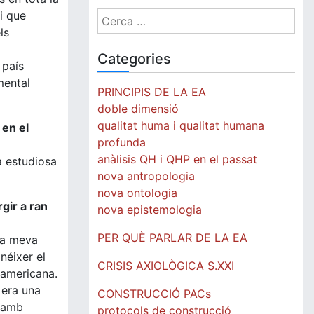
di que
Cerca:
ls
Categories
 país
mental
PRINCIPIS DE LA EA
doble dimensió
qualitat huma i qualitat humana
 en el
profunda
anàlisis QH i QHP en el passat
a estudiosa
nova antropologia
nova ontologia
gir a ran
nova epistemologia
PER QUÈ PARLAR DE LA EA
 la meva
néixer el
CRISIS AXIOLÒGICA S.XXI
 americana.
 era una
CONSTRUCCIÓ PACs
í amb
protocols de construcció