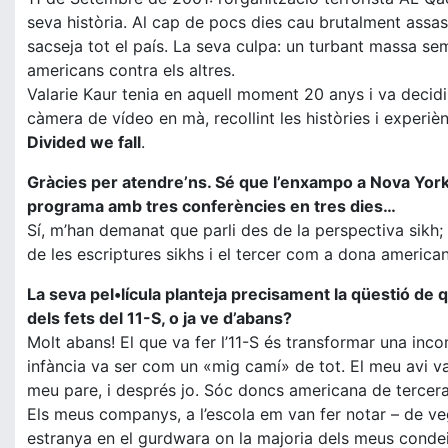
seva història. Al cap de pocs dies cau brutalment assassi
sacseja tot el país. La seva culpa: un turbant massa 
americans contra els altres.
Valarie Kaur tenia en aquell moment 20 anys i va decidi
càmera de vídeo en mà, recollint les històries i experiè
Divided we fall
.
Gràcies per atendre’ns. Sé que l’enxampo a Nova York e
programa amb tres conferències en tres dies…
Sí, m’han demanat que parli des de la perspectiva sikh
de les escriptures sikhs i el tercer com a dona america
La seva pel•lícula planteja precisament la qüestió de q
dels fets del 11-S, o ja ve d’abans?
Molt abans! El que va fer l’11-S és transformar una inco
infància va ser com un «mig camí» de tot. El meu avi va 
meu pare, i després jo. Sóc doncs americana de tercera 
Els meus companys, a l’escola em van fer notar – de ve
estranya en el gurdwara on la majoria dels meus condeix