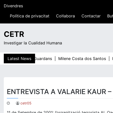
Skip
Divendres
to
content
Política de privacitat
Col·labora
Contactar
But
10:52
CETR
Investigar la Cualidad Humana
Latest News
Teresa Guardans |
Milene Costa dos Santos |
El 
ENTREVISTA A VALARIE KAUR – 
cetr05
11 de Setembre de 2001: l’organització terrorista AL Qae