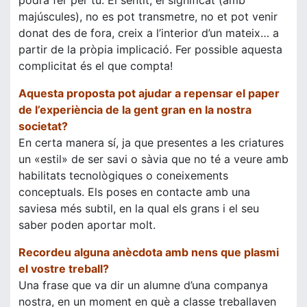
podrà fer per tu. El sentit, el significat (amb
majúscules), no es pot transmetre, no et pot venir
donat des de fora, creix a l’interior d’un mateix… a
partir de la pròpia implicació. Fer possible aquesta
complicitat és el que compta!
Aquesta proposta pot ajudar a repensar el paper
de l’experiència de la gent gran en la nostra
societat?
En certa manera sí, ja que presentes a les criatures
un «estil» de ser savi o sàvia que no té a veure amb
habilitats tecnològiques o coneixements
conceptuals. Els poses en contacte amb una
saviesa més subtil, en la qual els grans i el seu
saber poden aportar molt.
Recordeu alguna anècdota amb nens que plasmi
el vostre treball?
Una frase que va dir un alumne d’una companya
nostra, en un moment en què a classe treballaven