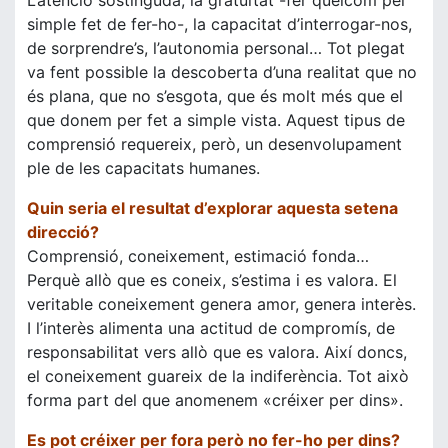
L’atenció sostinguda, la gratuïtat -fer quelcom pel
simple fet de fer-ho-, la capacitat d’interrogar-nos,
de sorprendre’s, l’autonomia personal… Tot plegat
va fent possible la descoberta d’una realitat que no
és plana, que no s’esgota, que és molt més que el
que donem per fet a simple vista. Aquest tipus de
comprensió requereix, però, un desenvolupament
ple de les capacitats humanes.
Quin seria el resultat d’explorar aquesta setena
direcció?
Comprensió, coneixement, estimació fonda…
Perquè allò que es coneix, s’estima i es valora. El
veritable coneixement genera amor, genera interès.
I l’interès alimenta una actitud de compromís, de
responsabilitat vers allò que es valora. Així doncs,
el coneixement guareix de la indiferència. Tot això
forma part del que anomenem «créixer per dins».
Es pot créixer per fora però no fer-ho per dins?