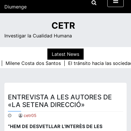
Skip
Diumenge
to
content
05:58
CETR
Investigar la Cualidad Humana
Latest News
 |
Milene Costa dos Santos |
El tránsito hacia las socie
ENTREVISTA A LES AUTORES DE
«LA SETENA DIRECCIÓ»
cetr05
“HEM DE DESVETLLAR L’INTERÈS DE LES