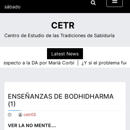
Skip
sábado
to
content
09:51
CETR
Centro de Estudio de las Tradiciones de Sabiduría
Latest News
a respecto a la DA por Marià Corbí |
¿Y si el problema fue
ENSEÑANZAS DE BODHIDHARMA
(1)
cetr05
VER LA NO MENTE….